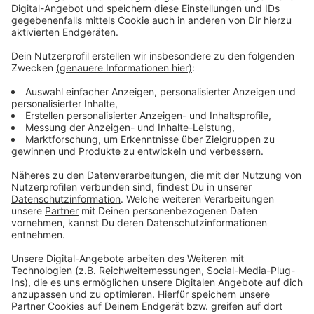
weitere Bewerbungen.
Wer sich bewerben möchte,
kann das hier
per E-Mail
tun. Es sind keine
Vorkenntnisse nötig, die Arbeitszeit ist 10 bis 12
Stunden pro Woche, bei fairer Bezahlung und einem
super netten Team, sagt Henning Wehland.
Anzeige