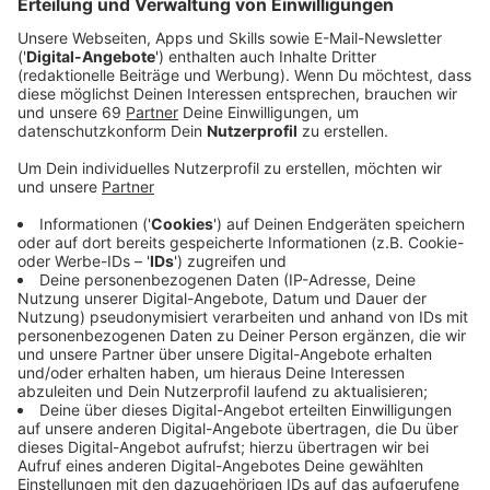
Anzeige
Wegen eines wichtigen Termins in Hamburg könne
Henning heute (22.06.) nicht kommen und Hot Dogs
verkaufen, sagt Inhaberin Jutta Morthorst auf
ANTENNE MÜNSTER-Anfrage. Sie geht aber davon
aus, dass der H-Blockx-Sänger am kommenden
Mittwoch wieder am Start ist.
Anzeige
Anzeige
Wehland war vergangene Woche als Hot Dog-
Verkäufer eingesprungen, nachdem die Hot Dog
Station wegen Personalmangels tageweise schließen
musste. Chefin Jutta Morthorst freut sich deshalb auf