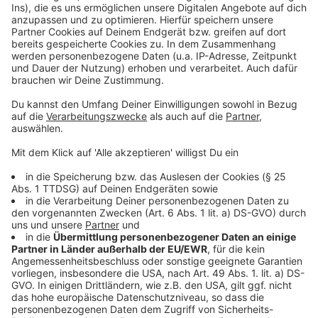
sogar weniger geheizt.
Anzeige
Wer bekommt den "Heiz-O-Meter-Cup"?
Anzeige
Im Frühjahr will ista die "Coolste City Deutschlands"
mit dem "Heiz-O-Meter-Cup" auszeichnen. Die
Metropole mit dem sparsamsten Heizverbrauch in der
kompletten Saison erhält 15.000 Euro Preisgeld. Die
komplette Liste aller 20 Städte gibt es
hier
.
Anzeige