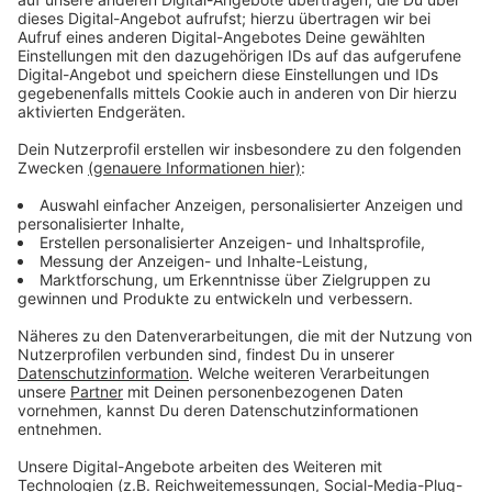
Anzeige
Münster nur Drittletzter
Anzeige
Im Städtevergleich liegt Münster auf Rang 18, mehr
Heizenergie haben private Haushalte nur in Bielefeld
und Wuppertal verbraucht. An der Spitze der Liste
liegt Bonn mit vier Prozent mehr als vor einem Jahr, es
folgen Stuttgart und Dresden (plus 6 %). Im Schnitt
wurde in deutschen Städten neun Prozent mehr
Heizenergie verbraucht. Der Blick auf den
Heizungsverbrauch im Dezember ändert an der
Platzierung von Münster nichts: Münster bleibt im
Städtevergleich bei Platz 18, vor Bielefeld und
Wuppertal. Spitzenreiter ist Stuttgart, dort wurde