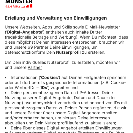
Anzeige
In der aktuellen Heizperiode hat Münster offenbar
nicht gerade gespart und es in privaten Wohnungen
deutlich wärmer gehabt. Der Vergleich im neuen "ista
Heiz-O-Meter" zeigt, dass Münster
witterungsbereinigt 17 % mehr Heizenergie verbraucht
hat als im vergangenen Winter. Der
Energiedienstleister ista hat für das "Heiz-O-Meter"
die Verbräuche der laufenden Heizperiode in den 20
größten Städten verglichen.