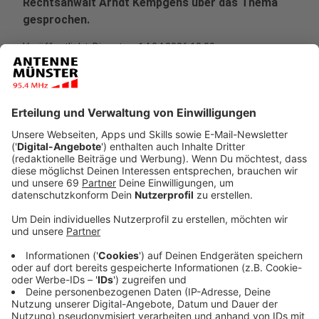
Rechtsanwalt Arndt Kempgens über das Thema
gesprochen.
Veröffentlicht:
Dienstag, 14.04.2026 10:30
Anzeige
Erlaubnis - mündlich reicht oft schon
Anzeige
Wenn ein Arbeitgeber einverstanden ist, muss das
nicht zwingend schriftlich festgehalten werden.
Eine
mündliche Absprache
reicht in vielen Fällen
schon aus. Manche Unternehmen regeln das aber auch
klar im Arbeitsvertrag – zum Beispiel über eine
sogenannte „Tierklausel“.