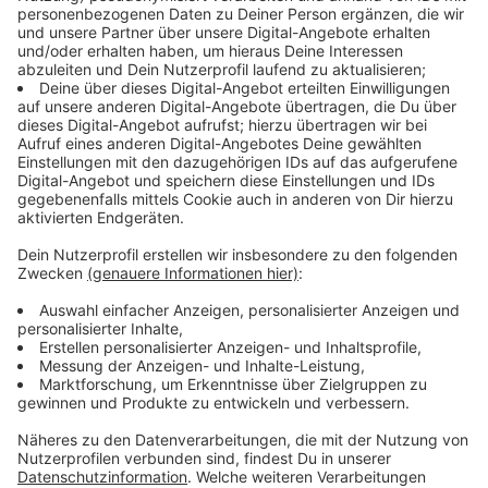
Anzeige
Ausnahmefälle sind möglich - aber nur
kurzfristig
Anzeige
In besonderen Situationen kann ein Tier auch mal
kurzfristig mitgebracht werden. Zum Beispiel:
wenn es krank ist
oder dringend betreut werden muss
Aber: Das gilt nur
vorübergehend und mit
Absprache
. Ein dauerhaftes Mitbringen ohne
Genehmigung ist nicht erlaubt.
Anzeige