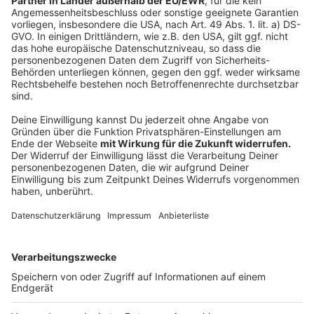
Wird etwas kaputt gemacht oder jemand verletzt, gilt:
Verantwortlich ist
immer der Tierhalter
und zwar unabhängig davon, ob ihn Schuld trifft
Juristisch spricht man von einer
verschuldensunabhängigen Haftung
. Heißt konkret:
Wenn ein Hund im Büro Schaden anrichtet, haftet die
Person, die ihn mitgebracht hat. Eine passende
Versicherung ist deshalb wichtig.
Anzeige
Autor: Finn Weyden, Arndt Kempgens
Anzeige