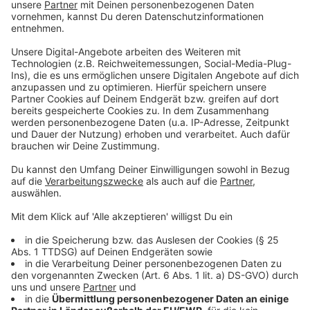
Kollegen haben immer Vorrang
Anzeige
Entscheidend ist auch das Team: Wenn Kollegen
Angst vor Hunden haben oder allergisch sind, ist die
Sache klar –
dann dürfen Tiere nicht mit ins Büro.
Der Arbeitgeber ist verpflichtet, die Gesundheit und
Sicherheit aller Mitarbeitenden zu schützen. Das hat
Vorrang.
Anzeige
Wer haftet bei Schäden?
Anzeige