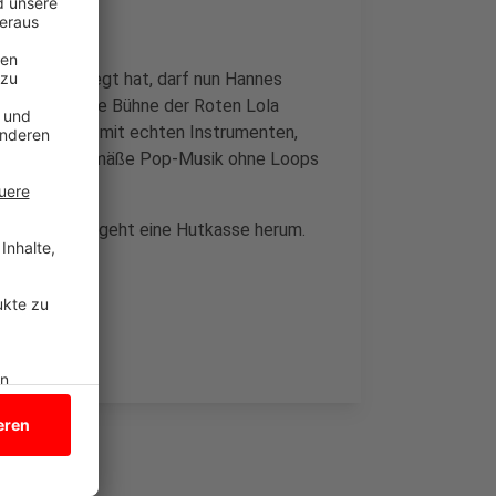
tlich vorgelegt hat, darf nun Hannes
ozuschek die Bühne der Roten Lola
schauer dann mit echten Instrumenten,
wöhnt. Zeitgemäße Pop-Musik ohne Loops
intrittskarten geht eine Hutkasse herum.