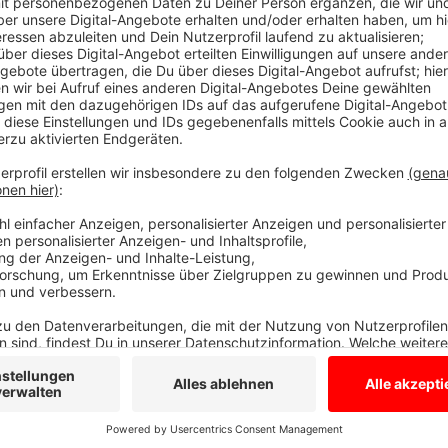
Anzeige
Nachdem am vorigen Donnerstag
Binyo
bereits orden
Weyland zusammen mit seinem Keyboarder Nicolas K
betreten. In gemütlicher Atmosphäre werden die Zu
also ganz ohne elektronischen Schnickschnack ver
und Auto-Tune.
Los geht es um 20 Uhr, Einlass ist ab 19 Uhr. Statt E
Noch mehr Infos findet ihr bei der
Roten Lola
.
Anzeige