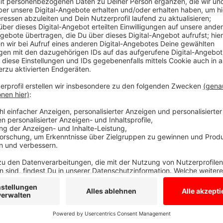
Ab dann fahren auch die Busse wieder auf ihren übl
Hafenstraße zwischen Albersloher Weg und Friedrich
Wasserrohrbruch unterspült worden. Die Stadtwerke 
kommendes Jahr geplante größere Kanalsanierung vo
Anzeige
Wegen der Reparaturarbeiten ist die Hafenstraße zur 
Verschiedene Buslinien werden umgeleitet.
Anzeige