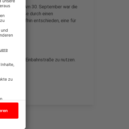
ichen Routen. Am 30. September war die
-Ebert-Straße durch einen
haben daraufhin entschieden, eine für
rzuziehen.
Zeit nur als Einbahnstraße zu nutzen.