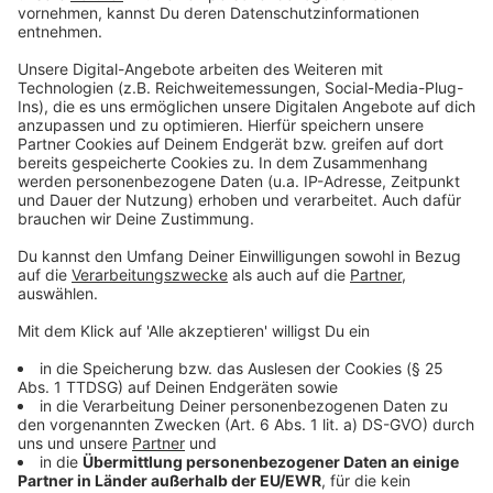
Unternehmen informiert Anwohner:innen
Anzeige
Wie das Unternehmen weiter mitteilt, wird in diesen
Tagen zudem ein Rundbrief an die Haushalte in der
Nachbarschaft verteilt. Man bemühe sich,
Beeinträchtigungen durch LKW-Verkehr oder Lärm so
gering wie möglich zu halten, teilt die Bauleitung vor
Ort mit. In jedem Fall sollen die Belastungen aber
geringer ausfallen als in der ersten Bauphase von
Januar 2018 bis Februar 2019. Denn die Aushub- und
Gründungsarbeiten seien längst abgeschlossen, die
Tiefgarage und zwei Drittel des Hochbaus waren bei
Baustopp Anfang Februar 2019 schon realisiert.
Anzeige