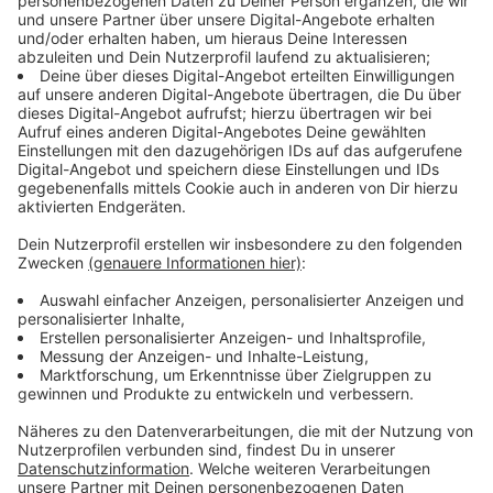
Mega-Projekt am Hansaring
Anzeige
Neben den Handelsnutzungen und umfangreichen
Flächen für Wohnungen, Büros und einem kleinen Park
sollen durch das Bauprojekt auch ganz neue
Wegeverbindungen in Richtung Stadthafen
geschaffen werden. Errichtet werden laut der
Stroetmann-Mitteilung in dem multifunktionalen
Zentrum auch eine Einrichtung für betreutes Wohnen,
zwei Großtagespflegen für Kinder und eine
Quartiersgarage.
Anzeige