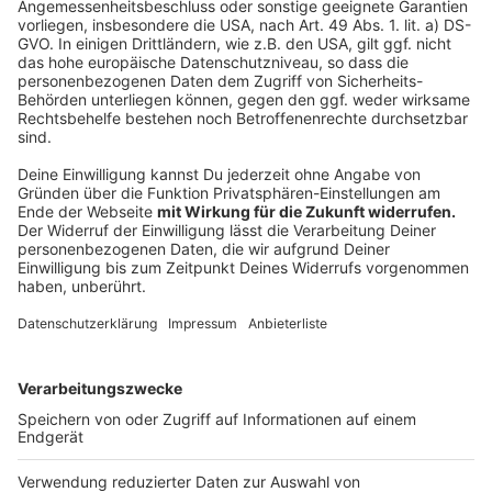
Für die noch zu errichtende Markthalle und den
Baukörper direkt am Hansaring werden noch
Fertigteile angefahren. Nach Abschluss der
Hochbauarbeiten in wenigen Monaten gehe es danach
vor allem um den Innenausbau.
Anzeige
Das Mega-Projekt ist vor über 20 Jahren
gestartet. So lange ist es her, dass die
Stroetmann-Gruppe das erste Grundstück gekauft
hat.
Anzeige