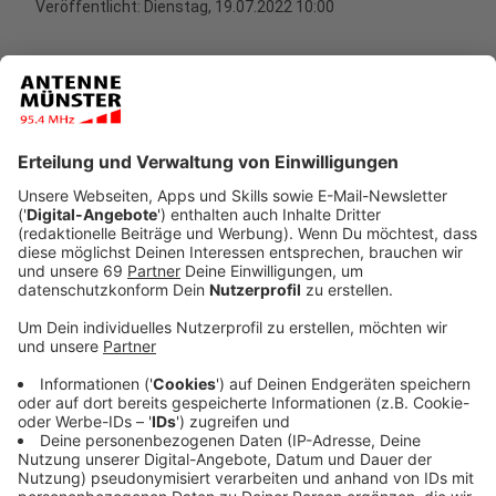
Veröffentlicht:
Dienstag, 19.07.2022 10:00
Anzeige
Das Schreiben mit der Baugenehmigung sei gestern in
der Zentrale der Stroetmann-Gruppe eingegangen,
teilt das Unternehmen mit. Drei Jahre lang hatte die
Baustelle stillgelegen. Im April hat der Rat der Stadt
dann grünes Licht für das Großprojekt gegeben,
anschließend hat die Bezirksregierung die Änderung
des Flächennutzugsplans geprüft und genehmigt. Gut
drei Monate nach dem Satzungsbeschluss des Rates
zum Bebauungsplan kann der Investor damit jetzt die
Bauarbeiten wiederaufnehmen.
Wenn alles planmäßig
läuft, soll der Hafenmarkt spätestens Ende
kommenden Jahres fertig sein.
Anzeige