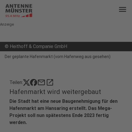
menu
Anzeige
©
Heithoff & Companie GmbH
Der geplante Hafenmarkt (vom Hafenweg aus gesehen)
mail
open_in_new
Teilen:
Hafenmarkt wird weitergebaut
Die Stadt hat eine neue Baugenehmigung für den
Hafenmarkt am Hansaring erstellt. Das Mega-
Projekt soll nun spätestens Ende 2023 fertig
werden.