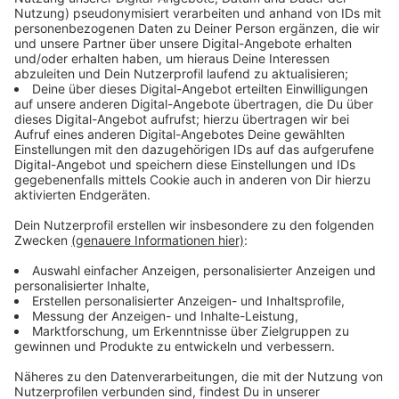
Die absurde Hackeraffäre macht aber auch vor
Justizminister Peter Biesenbach nicht halt. Er hatte
persönlich Kontakt zum ermittelnden Staatsanwalt.
Mehr als anderthalb Jahre später wird das für
Biesenbach zu einem Stolperstein. Trotz Schulze
Föckings Rücktritt wurde im Landtag ein
Untersuchungsausschuss eingesetzt, der sich mit dem
vermeintlichen Hackerangriff beschäftigt (und mit der
Abschaffung einer Stabsstelle im Umweltministerium).
In diesem Untersuchungsausschuss spitzt sich nun
alles auf die Geschehnisse am 29. März 2018 zu –
zwei Wochen nach dem vermeintlichen Hackerangriff.
Anzeige
Wer rief wen an – und warum?
Anzeige