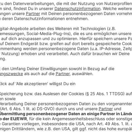
Eltern fordern Aufhol-Angebote in den Feri
Anzeige
Jetzt sei es wichtig, eine Bestandsaufnahme zu mac
- so zumindest stellt sich das Löchner vor: "Dass wi
Hand nehmen und ihnen entsprechende Aufholkurse b
Ferien - das ist eine der zentralen Forderungen. Eine 
zuverlässig und schnell die Schulen informiert. Franz
Elternschaft der Gymnasien schilderte ziemlich empör
über Entscheidungen aus dem Ministerium informiert w
habe Informationen von den Schülern bekommen und s
erkundigt, warum er nicht vorab informiert war."
Anzeige
Ministerium sagt: Man arbeitet dran
Anzeige