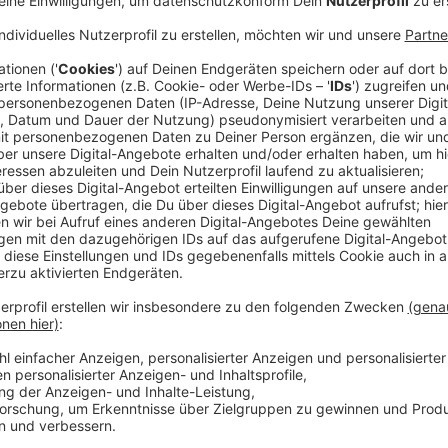
Veröffentlicht:
Montag, 08.06.2020 13:53
Anzeige
Die Eltern stört am meisten, dass es in ihren Augen
Schulministerin Gebauer gibt: Weder für die Zeit IN 
Ferien. Die Vorsitzende der Landeselternschaft der 
Worte gefunden: "Es reicht uns, wir haben keine Ged
frustriert und völlig abgekämpft durch den Alltag zw
Die Eltern machen sich Sorgen, wie denn nun der Unte
Immerhin seien 40 Prozent des Unterrichts ausgefalle
Schüler durch die Corona-Krise jetzt sehr unterschi
Anzeige