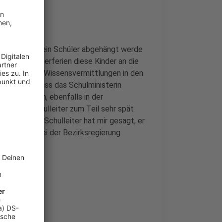
en
hen, damit kein Schüler abgehängt werde
r in den Sommerferien diese Kinder an die
ieten". Also Wissensvermittlungen in den
andere ist, dass das Schulministerin
-Josef Kahlen, ebenfalls in der
t, dass Schulleiter zum Teil sehr spät
ürden: "Ein Schulleiter hat mir gesagt, er
ich dann bei der Bezirksregierung