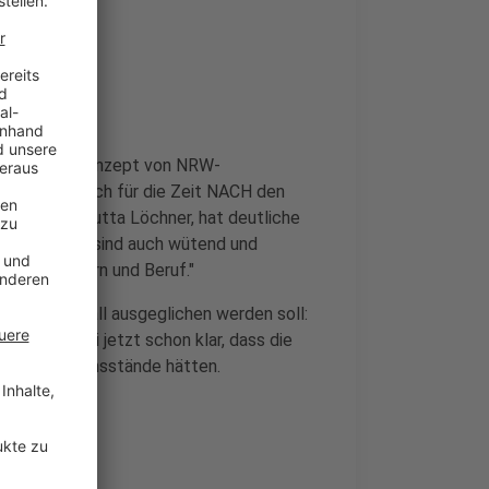
 kein klares Konzept von NRW-
den Ferien, noch für die Zeit NACH den
Gymnasien, Jutta Löchner, hat deutliche
uld mehr. Wir sind auch wütend und
ischen Kindern und Beruf."
rrichtsausfall ausgeglichen werden soll:
n und es sei jetzt schon klar, dass die
edliche Wissensstände hätten.