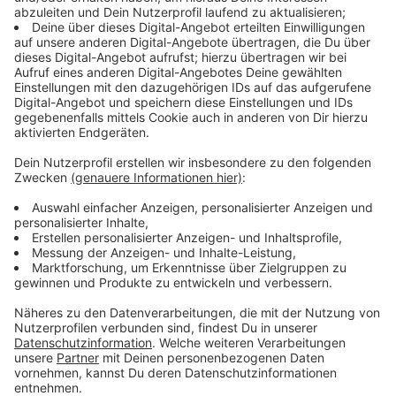
©
ANTENNE MÜNSTER
Auf dem Grundstück des Müllsammlers und in seinem
Haus stapeln sich weiterhin große Mengen Unrat.
Anzeige
Seit Jahren bringt der Messi vom Althausweg die
Nachbarn schon zur Verzweiflung. Alle Versuche, vor
Gericht dem Mann beizukommen, sind bisher
gescheitert. Er sammelt weiter Müll, und wer ihn
darauf anspricht, wird beschimpft und bedroht. Bei der
letzten Räumung Mitte Dezember hatte die Polizei
den Müllsammler vorsorglich in Gewahrsam
genommen. Mittlerweile ist er aber wieder auf freiem
Fuß.