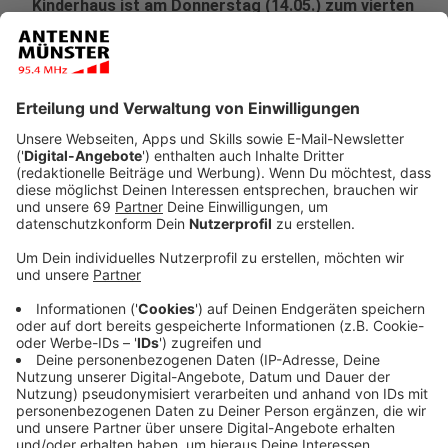
Kinderhaus ist am Donnerstag (14.05.) zum vierten
Mal geräumt worden. Polizei und Ordnungsamt
waren vor Ort.
Veröffentlicht:
Donnerstag, 14.05.2020 16:00
Anzeige
Am Althausweg in Kinderhaus sind wieder Polizei und
Ordnungsamt vorgefahren. Zum inzwischen vierten Mal
hat die Stadt das Grundstück des inzwischen
stadtbekannten Müllsammlers geräumt. Seit
Dezember hatte sich dort wieder jede Menge Unrat
angesammelt: alte Matratzen, Möbel, Fahrräder und
anderes Gerümpel stapelten sich meterhoch und
lockten Ungeziefer an.
Anzeige