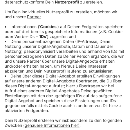
Anzeige
Die Partei-Basis geht damit in Opposition zu ihrer
eigenen Ratsfraktion. Die hatte zusammen mit dem
Koalitionspartner CDU sowie dem Investor und der
Stadtverwaltung eine Einigung auf knapp 3.000
Quadratmeter Verkaufsfläche erzielt. Bei einer
Sonder-Kreismitglieder-Versammlung am Abend hat
die grüne Basis mit großer Mehrheit für einen Antrag
gestimmt, der eine Einzelhandelsfläche von insgesamt
nur 1.500 Quadratmetern vorsieht. Die Gebrüder
Stroetmann als Investoren planen das E-Center schon
seit 18 Jahren und hatten schon deutliche
Kompromisse gemacht. Rund 120 Mitglieder waren zu
der Versammlung im Bennohaus gekommen.
Anzeige