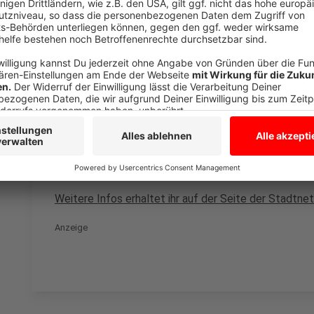
Parallele Arbeiten in der Dortmunder Straße
Anzeige
Im März richten die Stadtnetze Münster eine weitere
Bis Ende 2026 wird die Dortmunder Straße auf Hafens
Fahrtrichtung Hansaring geführt. Die Fahrbahn des H
verschwenkt. In der Dortmunder Straße werden die F
Strang des Netzes montiert. Dieser wurden in den v
Hohenzollernring erneuert.
Weitere Infos erhaltet ihr auf der Seite der Stadtne
Anzeige