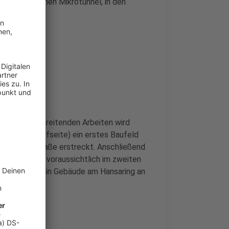
r Straße einen Mikrotunnel, in den
n.
 Für die vorbereitenden Arbeiten wird
ings (Bahnhofseite) ein erstes Baufeld
er Bremer Straße erstreckt. Anschließend
schnitt wird voraussichtlich im zweiten
rweitert, um ein Gebäude am Hansaring an