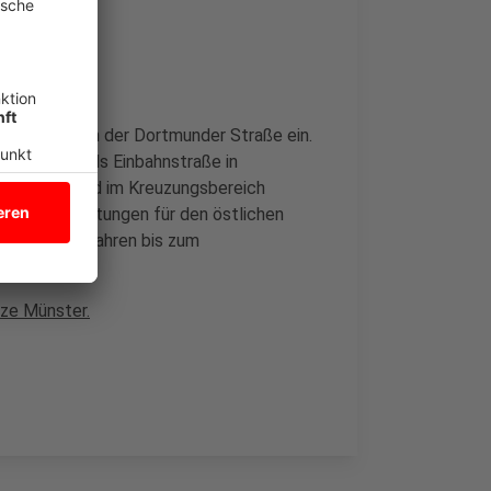
 Baustelle in der Dortmunder Straße ein.
eite dann als Einbahnstraße in
ansarings wird im Kreuzungsbereich
ernwärmeleitungen für den östlichen
ergangenen Jahren bis zum
tze Münster.