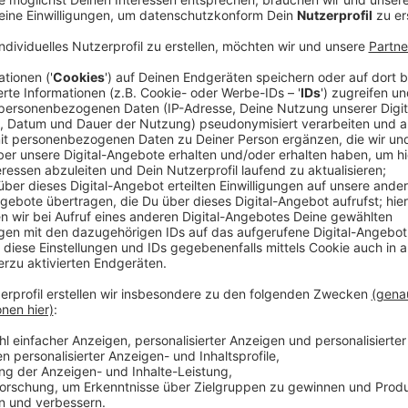
Der Hansaring ist zur Einbahnstraße Richtung Hafen
Straße ist der Hansaring zwischen der Kreuzung Alb
Autos gesperrt. Wer zur Wolbecker Straße will, wird
die Umgehungsstraße umgeleitet. Die Bremer Straße 
Richtung Hauptbahnhof. Und die Soester Straße is
sind zwischen Bernhard-Ernst-Straße und Dortmunde
eingerichtet. Die Bauarbeiten dauern voraussichtlich
Anzeige
Stadtnetze arbeiten am Wärmenetz
Anzeige
Mit den Arbeiten schließen die Stadtnetze Münster 
vergangenen Jahren an der Bremer Straße neu verle
werden mit den Bestandsleitungen in der Soester Str