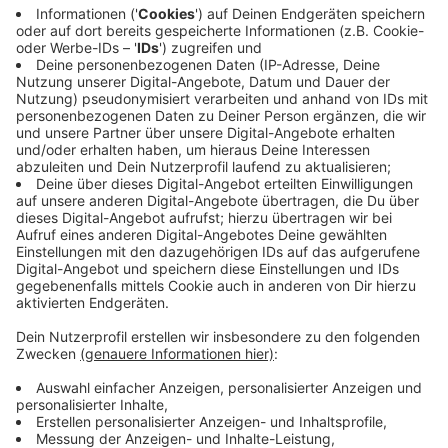
Seitenwände der Baugrube. Denn hier, auf dem 6.000
m² großen Grundstück mitten in Münsters
naturwissenschaftlichem Zentrum, wird Großes
entstehen. Für den Fachbereich Physik der
Westfälischen Wilhelms-Universität (WWU) realisiert
der Bau- und Liegenschaftsbetrieb NRW (BLB NRW)
auf über 14.000 m² Nutzfläche den Ersatzneubau der
Institutsgruppe 1 (IG1). Das Ensemble besteht aus
zwei Baukörpern mit drei Gebäuden: ein
fünfgeschossiges Hörsaal- und Seminargebäude, ein
sechsgeschossiges Institutsgebäude sowie daran
angeschlossen ein dreigeschossiges
Werkstattgebäude.
Anzeige
Schwingungsfreie Räume und
elektromagnetische Abschirmung