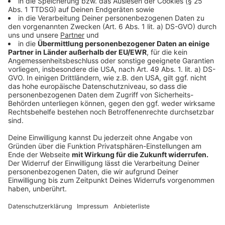
warum die Baugrube so tief ausgehoben wird. "Wir
gehen mit dem Institutsgebäude rund zehn Meter in
die Tiefe und errichten zwei Untergeschosse für die
Laserlabore und Nanomikroskopie. Hier schwingt der
Baukörper am wenigsten", so Vieth. Zusätzlich werde
die Bodenplatte mit komplexer Technik
schwingungsentkoppelt. So soll zusätzlich verhindert
werden, dass sich Schwingungen aus der Umgebung
auf das Gebäude übertragen und die Messungen im
Nanobereich beeinflussen. Doch das ist noch nicht
alles: Besondere bauliche Abschirmungen verhindern
darüber hinaus, dass tieffrequente magnetische
Felder entstehen. So können sich die empfindlichen
Mess- und Versuchsgeräte nicht gegenseitig mit
elektromagnetischer Strahlung stören.
Anzeige