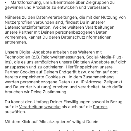
Anzeige
"Aus bautechnischer Sicht haben wir es beim IG1 mit
zwei Besonderheiten zu tun", erklärt Markus Vieth,
technischer Leiter der Niederlassung Münster des
BLB NRW. "Zum einen realisieren wir dieses
Großprojekt auf sehr engem Raum. Das Grundstück
wird von uns komplett überbaut, ist aber entweder von
Straßen oder bestehenden Gebäuden begrenzt. Dies
erfordert eine komplexe und bis ins letzte Detail
abgestimmte Planung und Baulogistik." Die zweite
Herausforderung sei die Schaffung der baulichen
Voraussetzungen für die hochmodernen Labore, die im
Institutsgebäude untergebracht werden.
"Physikalische Experimente im Nanobereich sind nur in
schwingungsfreien Räumen möglich. Durch komplexe
bauliche Maßnahmen müssen wir Vibrationen von innen
und außen verhindern." Dies ist auch einer der Gründe,