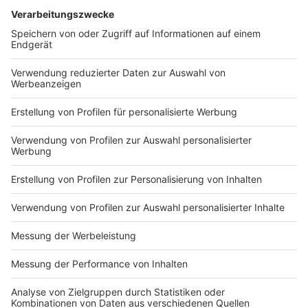
Die Institutsgruppe wird auf einem bislang unbebauten
Grundstück errichtet zwischen Wilhelm-Klemm-Straße
und Domagkstraße im Norden und Osten sowie der
Mensa am Coesfelder Kreuz und Gebäuden der
Angewandten Physik und Kernphysik im Süden und
Westen. "Um die Fläche optimal ausnutzen zu können,
haben wir einen Verbindungsgang zwischen Hörsaal
und Institutsgebäude an der südlichen Grenze
zurückgebaut. Darüber hinaus waren keine weiteren
Rückbauten erforderlich", berichtet der
Projektverantwortliche Hans-Jürgen Gerling vom BLB
NRW. Nach seinen Angaben werden die
Gründungsarbeiten für die beiden Bauteile nahezu
zeitgleich stattfinden. Voraussichtlich in der zweiten
Jahreshälfte sollen die Herstellung der
Bohrpfahlwände sowie der anschließende
Bodenaushub abgeschlossen sein. "Danach können wir
mit dem Rohbau starten", sagt Gerling.