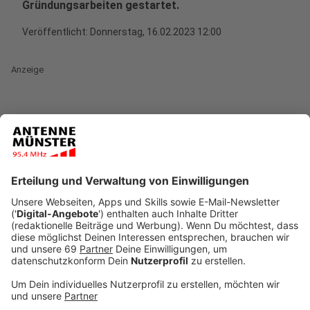
Gründungsarbeiten gestartet.
Veröffentlicht:
Donnerstag, 16.02.2023 12:00
Anzeige
Mit dem Ersatzneubau Institutsgruppe 1 Physik
realisiert der Bau- und Liegenschaftsbetrieb NRW ein
außergewöhnliche Großprojekt im
naturwissenschaftlichen Zentrum von Münster. Jetzt
sind die Gründungsarbeiten gestartet.
Anzeige
Der Bauzaun steht, die Bagger haben mit dem
Bodenaushub begonnen. Bald werden die Bohrpfähle
gesetzt zur Stabilisierung des Baugrundes und der