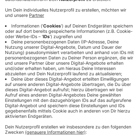
ANTENNE MÜNSTER und die LVM-Versicherung
schenken euch jeden Mittwoch in der ANTENNE
MÜNSTER-Morningshow einen
125-Euro-
Münstergutschein
zum Einlösen in vielen eurer
Lieblingsläden in Münster.
Zusätzlich gibt es jede Woche die exklusive
Zusatzchance auf tolle Münster-Gewinne. Das Online-
Spiel läuft jeweils eine Woche lang. Am Mittwoch der
Folgewoche geben wir den/die Gewinner:in bekannt
und informieren ihn oder sie. Zur aktuellen
Zusatzchance gelangt ihr
hier.
Anzeige