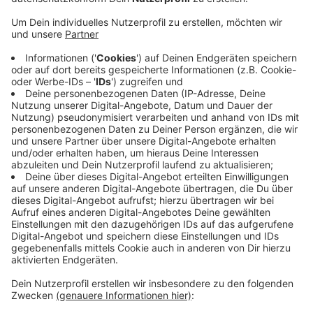
ANTENNE MÜNSTER und die LVM-Versicherung
schenken euch jeden Mittwoch in der ANTENNE
MÜNSTER-Morningshow einen
125-Euro-
Münstergutschein
zum Einlösen in vielen eurer
Lieblingsläden in Münster.
Zusätzlich gibt es jede Woche die exklusive
Zusatzchance auf tolle Münster-Gewinne. Das Online-
Spiel läuft jeweils eine Woche lang. Am Mittwoch der
Folgewoche geben wir den/die Gewinner:in bekannt
und informieren ihn oder sie.
Hier
geht es zur aktuellen
Zusatzchance.
Anzeige