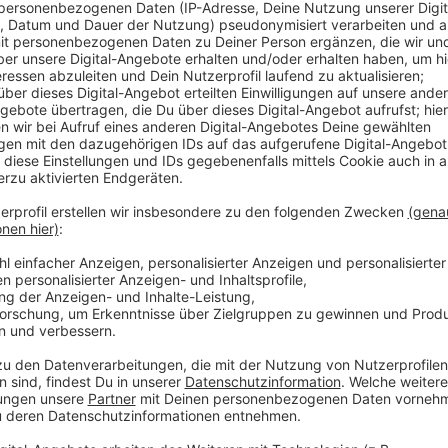
Anzeige
Dies bekräftigen Dr. Georg Lunemann (Erster Lande
der Beigeordnete der Stadt Münster, Wolfgang Heuer
zwei Rechenzentren. Beide Rechenzentren sind jeweils
Notfallsituation mit jedem der beiden Rechenzentren
des LWL weiter betrieben werden können und das Sic
Notfalls noch für einen begrenzten Zeitraum ausreich
Um die hohen Anforderungen an Sicherheit und Verfüg
erfüllen zu können, wird nach mehr als drei Jahrzeh
in ein Gebäude der Stadt Münster umziehen. Dabei p
sicheren IT-Gebäudeausstattung, die dort im Rahmen 
Rechenzentrums durch das Bundesamt in der Informa
Das LWL-eigene Glasfasernetz wird die LWL-Gebäude
den Rechenzentren verbinden. Ein kostenintensiver 
notwendig. Dr. Georg Lunemann begrüßt die gefunden