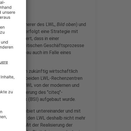
srat und Kämmerer des LWL,
Bild oben
) und
. Der LWL verfolgt eine Strategie mit
 so konzipiert, dass in einer
 allein alle kritischen Geschäftsprozesse
herheitsniveau auch im Falle eines
end ist.
barkeit auch zukünftig wirtschaftlich
nten eines der beiden LWL-Rechenzentren
rofitiert der LWL von der modernen und
der Zertifizierung des "citeq"-
tionstechnik (BSI) aufgebaut wurde.
 im Stadtgebiet untereinander und mit
Neubau ist für den LWL deshalb nicht mehr
e Lösung: "Mit der Realisierung der