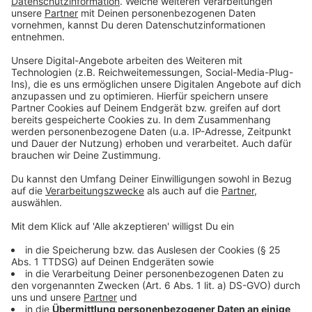
Albachten, Gievenbeck, Handorf, Hiltrup und Nienberge
mit der Zukunftsinfrastruktur versorgt sein werden.
Über die Reihenfolge des Ausbaus entscheiden
verschiedene Faktoren, beispielsweise die Nachfrage
in den Gebieten, vorliegende Genehmigungen oder
Synergien mit anderen Baustellen.
Anzeige
Sie planen und bauen das Glasfaser-Internet für Roxel
(v.l.n.r.): Helder Santos, Govanni Bau Münster, Dirk
Slembeck, Leiter Marketing Breitband Kooperationen
Privatkunden Telekom Deutschland, Judith Luig,
Geschäftsführerin Glasfaser Münster, Stadtnetze-
Abteilungsleiter Kommunikationsnetze Eric Sabe und
Stadtnetze-Projektleiter André Holzer.
Anzeige