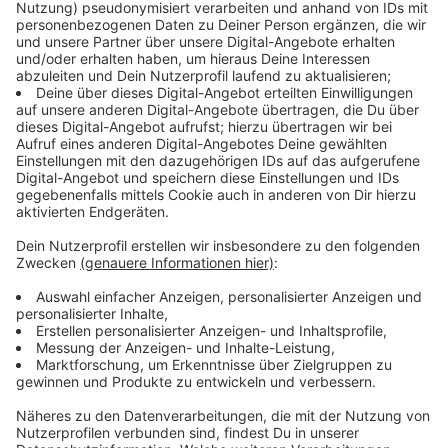
Ende 2026 sechs neue münstersche Stadtteile
ausgebaut werden sollen - neben Roxel auch
Albachten, Gievenbeck, Handorf, Hiltrup und
Nienberge. "Als ursprünglichen Baustart für das erste
der sechs Gebiete hatten wir Anfang 2025 in den Blick
genommen. Für Roxel liegen bereits jetzt alle
Genehmigungen vor, sodass wir mit dem Ausbau der
Haupttrassen starten können", erklärt Judith Luig.
Ausgehend von diesen Leitungen werden ab Februar
2025 die Häuser der künftigen Glasfaser-Kundinnen
und Kunden in Roxel angeschlossen.
Anzeige
Auch die fünf anderen Stadtteile müssen nicht mehr
lange aufs Glasfasernetz warten: Sukzessive starten
dort in den kommenden zwei Jahren die
Ausbauarbeiten, so dass bis Ende 2026 auch