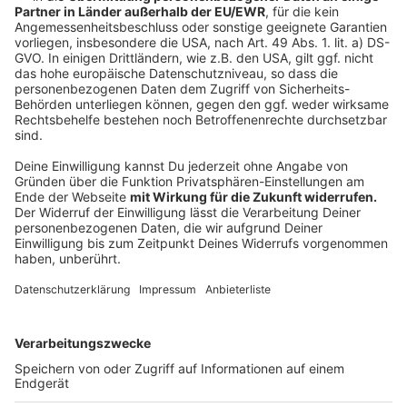
Ruckelfreies Internet
Anzeige
"Ob Home-Office, Video-Streaming oder Gaming: Die
Menschen profitieren von einer leistungsstarken und
stabilen Internetverbindung, die mehrere
datenintensive Anwendungen gleichzeitig ermöglicht",
erläutert Dirk Slembeck von der Telekom
Deutschland. Wer Interesse an einem kostenlosen
Glasfaser-Anschluss hat, kann Produktverträge bei
Stadtwerken, Telekom, 1&1 oder Telefónica
abschließen. Für jede Adresse müssen
Eigentümer:innen zudem eine sogenannte
Grundstücks- und Gebäudenutzungsvereinbarung
unterzeichnen, die unter
glasfaser-muenster.de
erhältlich ist.