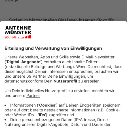
Anzeige
Surfen im blitzschnellen Glasfaser-Internet rückt für
die Menschen in Roxel in greifbare Nähe: Die
Stadtwerke Münster und die Telekom Deutschland
starten am Montag (23.09.) mit dem Ausbau des
Glasfasernetzes. Los geht es in der Bredeheide, nach
und nach werden dann alle Straßen in Roxel mit der
digitalen Zukunftsinfrastruktur ausgestattet.
Anzeige
Ausbau startet früher als geplant
Anzeige
Im Mai hatten die Stadtwerke angekündigt, dass bis