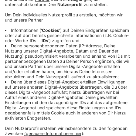
Anzeige
Ein Kran wuchtete die Pfeiler in das Fundament, wo sie
mit schnellhärtendem Beton fixiert wurden. "Mit der
Sporthalle liegen wir gut im Zeitplan", sagt Anke
Steinkamp von der Projektsteuerung im Amt für
Immobilienmanagement. "Sobald die Grundleitungen
verlegt sind, setzen wir die Bodenplatte ein. Im
Spätsommer folgen das Dach und die Verkleidung mit
der Holzfassade." Läuft weiterhin alles reibungslos
nach Plan, kann im nächsten Frühjahr Einweihung
gefeiert werden. Die städtische Gesamtschule sowie
Sportvereine vorwiegend aus dem Ostviertel werden
die Halle nutzen; die Tribüne ist für 300 Gäste
ausgelegt.