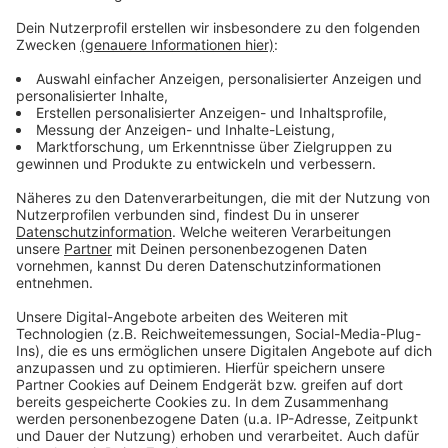
Heute Morgen (20.8.) entdeckten dann auch wir von
ANTENNE MÜNSTER zwei "Gaza"-Schriftzüge auf
unserem Sender-Schild am Zentrum Nord. Unbekannte
haben sie wahrscheinlich in der vergangenen Nacht
oder in den frühen Morgenstunden dorthin gesprüht.
Der Staatsschutz hat die Ermittlungen aufgenommen,
laut Polizei bisher aber noch ohne konkrete
Ergebnisse. Wer etwas Verdächtiges gesehen hat,
meldet sich bitte bei der Polizei.
Anzeige
Anzeige