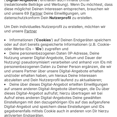
Anzeige
Seit einigen Wochen hinterlassen bislang unbekannte
Täter:innen Schmierereien in der Stadt. Anfang August
stand das Wort "Gaza" schon am historischen Rathaus
und an der Lambertikirche. Die Polizei bestätigt auf
ANTENNE MÜNSTER-Anfrage, dass immer mehr
dieser Schriftzüge auftauchen - zuletzt vermehrt auch
an verschiedenen Gebäuden am Germania Campus.
Anzeige
Schmierereien auf ANTENNE MÜNSTER-
Schild
Anzeige