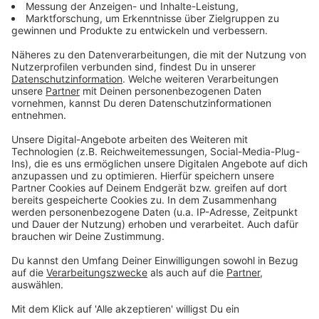
Aerosoft aus Büren im Kreis Paderborn, ist ein
Publisher mit auf der Gamescom, der sich auf genau
solche Spiele spezialisiert hat. Dabei werden Spiele
wie der Parkdeck Simulator oder der Fernbus
Simulator präsentiert. Auch der dritte Teil der
Autobahn Polizei Simulator
Serie kann gespielt
werden. Dieser Polizeisimulator ist vor allem durch
Lets Plays und verschiedene Memes bekannt
geworden.
Anzeige
Auf der Gamescom wird nicht nur gezockt
Anzeige
Es dreht sich zwar alles rund um Videospiele, doch auf
der Gamescom werden nicht nur Spiele präsentiert