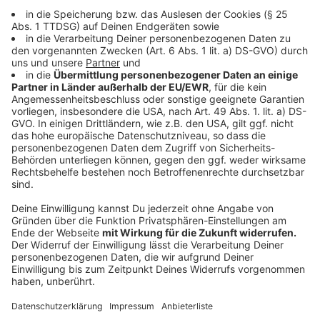
und können angespielt werden. Die Messe versteht
sich weniger als Fachmesse für die neusten Games
und mehr als größtes Fan-Treffen der Welt.
Deswegen gibt es neben den Hallen bei denen die
neusten Games präsentiert werden auch jede Menge
mehr. Es gibt etwa eine extra Halle für Cosplay. Da
präsentieren die Cosplayer ihre neusten, mit viel Mühe
gemachten Kostüme. Von Dämonen aus Diablo IV über
Ritter in futuristischen Rüstungen bis hin zur süßen
Anime-Figur ist alles dabei. Viele der Cosplayer
stecken Wochen und Monate an Freizeit in ihre
Kostüme. Einige können davon sogar inzwischen
Leben.
In Halle 1 gibt es außerdem eine "signing area". Da
können Fans große Influencer treffen. Und auch
ansonsten laufen jede Menge Content-Creator auf der
Messe rum und filmen für ihren eigenen Kanal wie etwa
PietSmiet, Gronkh und MontanaBlack. Einige große