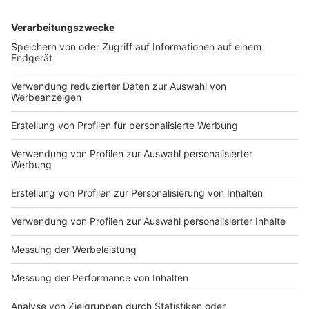
YouTube-Kanäle haben sogar ihren eignen Stand -
etwa
Rocket Beans TV
Auf mehreren Bühnen auf der Gamescom gibt es
zudem verschiedene Spiele-Turniere, Quizrunden,
Filme, Vorträge; Interviews oder Livemusik.
Anzeige
Videospiele boomen weiter
Anzeige
Die Videospielbranche ist in den letzten Jahren stark
gewachsen. Während Corona sind mehr Menschen zu
Hause geblieben und haben öfter zum Controller oder
zur Computermaus gegriffen. Auch im ersten Quartal
2023 hat der Games-Markt wieder ein starkes Plus