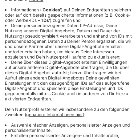
und
Forza Motorsport 8,
der neue Titel der Rennspiel-
Reihe
.
Weitere Spielneuheiten, die auf der Messe
präsentiert werden, sind zum Beispiel der neue Teil der
Assasins Creed
Reihe (
Ubisoft
)
,
Sonic Superstars
(
Sega)
oder
Mortal Kombat 1
(
Warner
).
Ein großer Trend bei Videospielen geht seit mehreren
Jahren schon in Richtung Retro-Games. Also bereits
sehr alte Spiele, die nochmal neu oder in
abgewandelter Form herausgebracht werden. Aber
auch die alten Klassiker auf den alten Plattformen
kann man sich nochmal anschauen. Die Halle 10.2 zeigt
50 Jahre Videospielgeschichte, inklusive der
Möglichkeit auch Hand an die alte Hardware zu legen.
Dort gibt es Flipperautomaten, Tanzspiele und alten
Kult-Konsolen.
Nicht nur Retrogames, sondern auch Simulationsspiele
sind bei Gamern beliebt. Mit dem Spieleentwickler