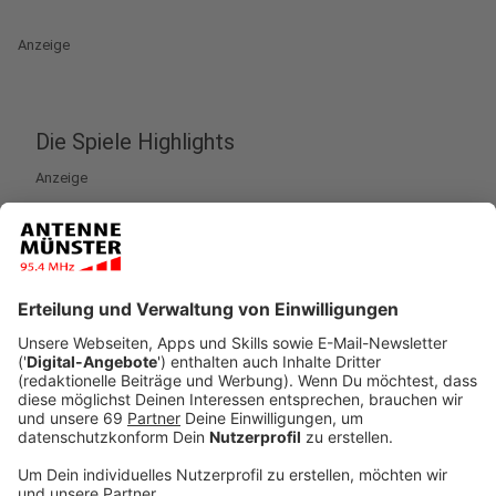
Anzeige
Die Spiele Highlights
Anzeige
Auf der Gamescom präsentieren große
Spieleentwickler jedes Jahr ihre aktuellen Spiele-Titel.
Auch dieses Mal ist unter anderem der von US-
Milliardär Bill Gates gegründete Konzern
Microsoft
dabei. Der Stand werde laut Microsoft ihr größter
jemals. An 150 Spielestationen sollen über 30 Spiele
präsentiert und angezockt werden können Zwei
Spielneuheiten werden in extra aufgebauten Kinosälen
vorgestellt:
Starfield,
ein Open-World Spiel, indem die
Spieler im Jahre 2330 die Galaxie erkunden können