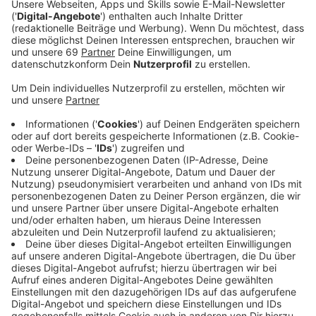
Ein Promi, keine Fragen und fünf
Gegenstände
Anzeige
Wenn ein Popstar, Comedian, Schauspieler oder
Politiker bei uns zu Besuch ist, stellt er sich auch dem
besonderen Video-Interview „Fünf für". Dabei wird
keine einzige Frage gestellt, sondern dem Gast
einfach fünf Dinge in die Hand gedrückt, zu denen er
das erzählt, was ihm als Erstes einfällt. Keine
Standardantworten, keine Promotionaussagen -
sondern ganz persönliche Geschichten - das ist „Fünf
für"!
Anzeige