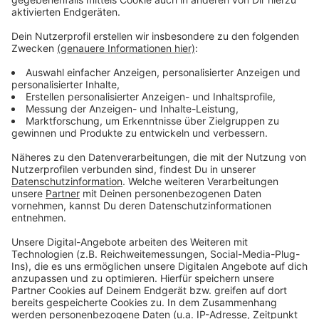
Wir benötigen Ihre
Zustimmung, um den YouTube
Video-Service zu laden!
Wir verwenden einen Service eines
Drittanbieters, um Videoinhalte
einzubetten. Dieser Service kann
Daten zu Ihren Aktivitäten
sammeln. Bitte lesen Sie die
Details durch und stimmen Sie der
Nutzung des Service zu, um dieses
Video anzusehen.
Mehr Informationen
Fünf für Sarah Connor
Akzeptieren
Anzeige
powered by
Usercentrics Consent
Management Platform