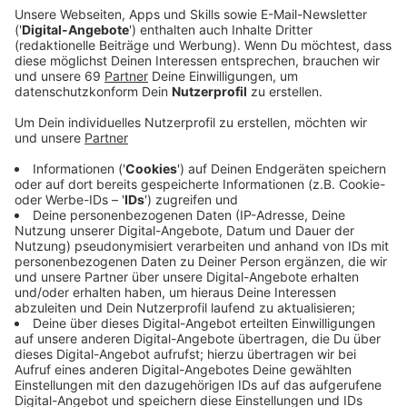
Ein Promi, keine Fragen und fünf
Gegenstände
Anzeige
Wenn ein Popstar, Comedian, Schauspieler oder
Politiker bei uns zu Besuch ist, stellt er sich auch dem
besonderen Video-Interview „Fünf für". Dabei wird
keine einzige Frage gestellt, sondern dem Gast
einfach fünf Dinge in die Hand gedrückt, zu denen er
das erzählt, was ihm als Erstes einfällt. Keine
Standardantworten, keine Promotionaussagen -
sondern ganz persönliche Geschichten - das ist „Fünf
für"!
Anzeige