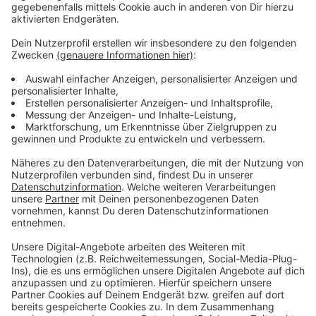
Wir benötigen Ihre
Zustimmung, um den YouTube
Video-Service zu laden!
Wir verwenden einen Service eines
Drittanbieters, um Videoinhalte
einzubetten. Dieser Service kann
Daten zu Ihren Aktivitäten
sammeln. Bitte lesen Sie die
Details durch und stimmen Sie der
Nutzung des Service zu, um dieses
Video anzusehen.
Mehr Informationen
Fünf für Mr. Probz
Akzeptieren
Anzeige