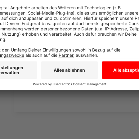
Wir verwenden einen S
Drittanbieters, um V
einzubetten. Dieser Servi
Ihren Aktivitäten sammeln.
die Details durch und s
Nutzung des Service zu, 
anzusehen
Mehr Informati
Fünf für Andreas Bourani
Akzeptieren
Anzeige
powered by
Usercentrics Co
Platform