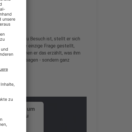
nde
er bei uns zu Besuch ist, stellt er sich
i wird keine einzige Frage gestellt,
rückt, zu denen er das erzählt, was ihm
 Promotionaussagen - sondern ganz
ustimmung, um
-Service zu