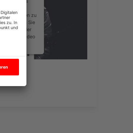
ervice eines
ideoinhalte
ce kann Daten zu
 Bitte lesen Sie
timmen Sie der
um dieses Video
.
onen
nsent Management