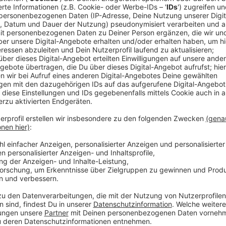
Ein Promi, keine Fragen und fünf Gegenstä
Anzeige
Wenn ein Popstar, Comedian, Schauspieler oder Politik
auch dem besonderen Video-Interview „Fünf für". Dabe
sondern dem Gast einfach fünf Dinge in die Hand ged
als Erstes einfällt. Keine Standardantworten, keine
persönliche Geschichten - das ist „Fünf für"!
Anzeige
Wir benötigen Ihre Z
den YouTube Video
laden!