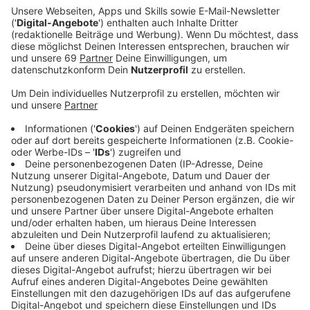
Ein Promi, keine Fragen und fünf
Gegenstände
Anzeige
Wenn ein Popstar, Comedian, Schauspieler oder
Politiker bei uns zu Besuch ist, stellt er sich auch dem
besonderen Video-Interview „Fünf für". Dabei wird
keine einzige Frage gestellt, sondern dem Gast
einfach fünf Dinge in die Hand gedrückt, zu denen er
das erzählt, was ihm als Erstes einfällt. Keine
Standardantworten, keine Promotionaussagen -
sondern ganz persönliche Geschichten - das ist „Fünf
für"!
Anzeige