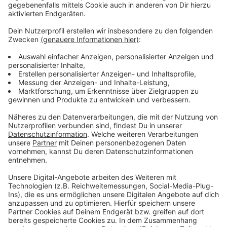
Wir benötigen Ihre
Zustimmung, um den YouTube
Video-Service zu laden!
Wir verwenden einen Service eines
Drittanbieters, um Videoinhalte
einzubetten. Dieser Service kann
Daten zu Ihren Aktivitäten
sammeln. Bitte lesen Sie die
Details durch und stimmen Sie der
Nutzung des Service zu, um dieses
Video anzusehen.
Mehr Informationen
Fünf für Alice Merton
Akzeptieren
Anzeige