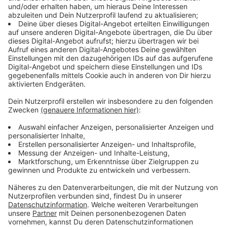
Hört an Ostern unser Programm und gewinnt alle zwei
Stunden Tickets für Mark Forster, Disney in Concert,
Ehrlich Brothers oder Paul Panzer. Oben drauf gibt es
von uns noch Tickets, die ihr nur online gewinnen
könnt. Macht mit und sichert euch mit etwas Glück
1x2 Tickets für Mark Forster am 20. Mai in Düsseldorf
oder Disney in Concert am 3. Mai in Oberhausen.
Anzeige
Die Verlosung ist zu Ende. Die Gewinner werden am
Dienstag benachrichtig. Vielen Dank fürs Mitmachen.
Anzeige
Das Harte und das Weiche: Unsere Oster-
Comedy