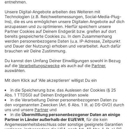
Anzeige
Was ist das Schlimmste, das einem Osterei passieren
kann? Richtig, wenn es bis zu den Sommerferien noch
nicht gefunden wurde. "Das Harte und das Weiche"
sind zwei Ostereier, die unterschiedlicher nicht sein
könnten - das eine zart, das andere hart. Und trotzdem
liegen sie in einem Nest. Während sie drauf warten
endlich gefunden zu werden, rücken sie sich immer
mehr auf die Pelle und gehen sich gegenseitig tierisch
auf die... Eier.
Die Folgen zum Nachhören gibt es
HIER
Anzeige
"Hin & Weg" - die besten Ausflugtipps an