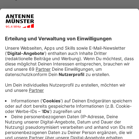
Unser Osternest ist prall gefüllt: Wir spielen von
Karsamstag bis Ostermontag extra viel Musik, unsere
Ostercomedy "Das Harte und das Weiche" darf
natürlich auch nicht fehlen, es gibt "Hin - und Weg"-
Ausflugstipps für die ganze Familie sowie Tickets für
die besten Shows und Konzerte zu gewinnen - von
Mark Forster bis zu den Ehrlich Brothers. So voll war
das Osternest noch nie!
Anzeige
Gewinnt Karten für Mark Forster und Disney
in Concert
Anzeige