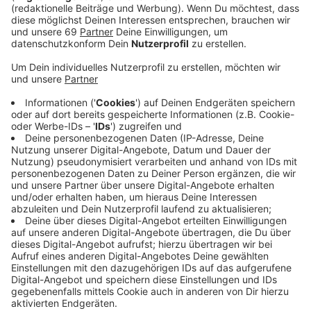
Veröffentlicht:
Freitag, 03.04.2020 16:54
Anzeige
Auch wenn am Wochenende das Frühlingswetter
lockt, die Corona-Regeln müssen in Münster strikt
eingehalten werden, um die Ansteckungen weiter
einzudämmen. Spazierengehen ist zwar erlaubt, aber
nur zu zweit oder als Familie. Einige Teile des Aasees
werden deswegen am Wochenende ganz abgesperrt.
Münsters Oberbürgermeister Markus Lewe war im
Interview mit ANTENNE MÜNSTER-
Nachmittagsmoderator Christoph Hausdorf. Er erklärt,
warum es gerade jetzt wichtig ist, sich an die Regeln
zu halten und ob wir aufgrund der sinkenden Zahlen in