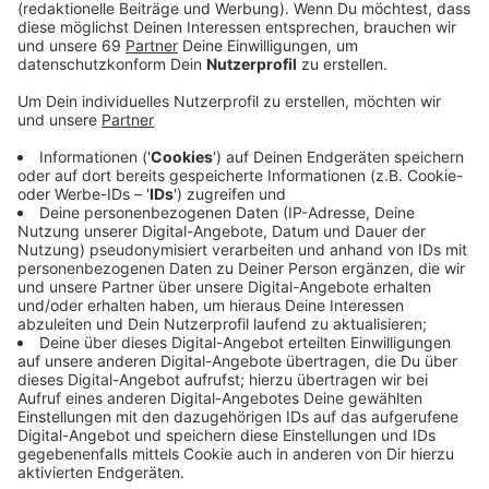
Anzeige
Der bundesweite Trend rückläufiger Kinderzahlen zeigt
sich auch in Münster. Zurzeit leben in Münster rund
500 Kitakinder, weniger als vor einigen
Jahren prognostiziert. Erstmals blieben dadurch vor
allem in den Stadtteilen Kitaplätze unbesetzt. Die
Stadt will deshalb den Bau neuer Kitas zurückfahren
und stärker stadteilbezogen steuern. Es soll z.B. für
neue Baugebiete nicht wie bisher eine Kita entstehen,
wenn das Baugebiet noch nicht fertig ist.
Anzeige
Zwei städtische Kitas sollen schließen
Anzeige