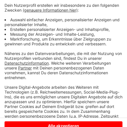
Außerdem will die Verwaltung dem Rat vorschlagen,
zwei städtische Kitas dicht zu machen. Zum 1. August
sollen die Kita "Killingstraße" in Kinderhaus und die Kita
in der alten Schule in Mecklenbeck schließen. Die
Beschäftigen sollen in anderen städtischen Kitas
weiterarbeiten. Betriebsbedinge Kündigungen soll es
nicht geben.
Anzeige
Anzeige