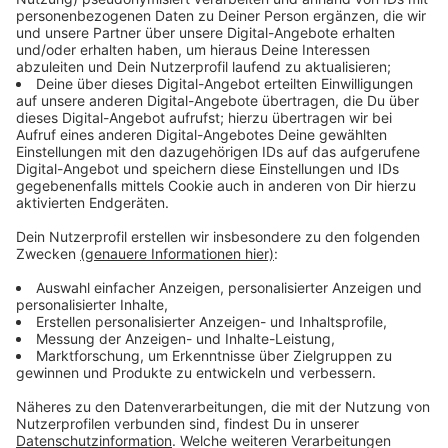
nach vorn - die Löhne glichen sich also zumindest
etwas an.
Anzeige
Ungleichheit hat strukturelle Gründe
Anzeige
Warum verdienen Frauen im Schnitt weniger als
Männer? Die Ungleichheit hat strukturelle Gründe.
Frauen arbeiten öfter in Teilzeit als Männer, sie
arbeiten häufiger in nicht so gut bezahlten sozialen
Berufen und sie machen immer noch deutlich häufiger
als Männer für die Familienarbeit Abstriche bei der
Karriere. Bei strukturellen Ursachen liegt der Hebel
also bei der Politik. Gesetze, wie etwa Elternzeit für
Väter zu ermöglichen, führen zu einer Angleichung -