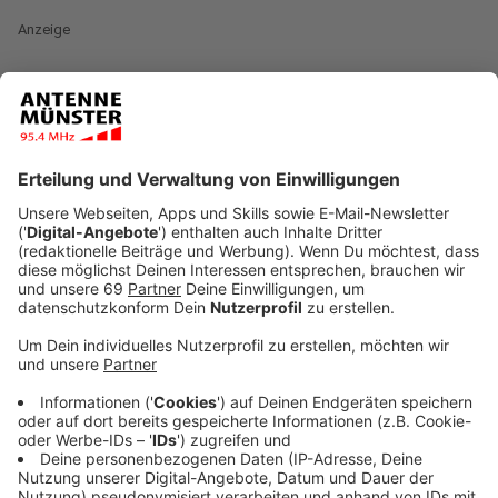
Anzeige
Bis zum 6. März Vollzeit arbeiten und dafür keinen
einzigen Cent sehen? Das ist umgerechnet für mehr
als die Hälfte der Deutschen der Fall. Und diese
Hälfte lässt sich klar benennen: Frauen. Im Schnitt
verdienen sie 18% weniger als Männer, arbeiten also
umgerechnet bis zum 6. März unentlohnt. Der "Equal
Pay Day" macht seit 2008 auf diese Ungerechtigkeit
aufmerksam.
Anzeige
Und an der Historie des Aktionstages lässt sich
zumindest ein kleiner Erfolg ablesen: Seit dem ersten
"Equal Pay Day" wanderte das Datum um zwei Wochen