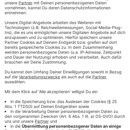
Gesetze, wie etwa das sogenannte Betreuungsgeld,
führen zur Verfestigung der Lohnlücke.
Anzeige
Hier in Münster will man aber nicht allein auf die Politik
vertrauen. Die Arbeitsgemeinschaft Münsterer
Frauenorganisationen (AMF) und der Business and
Professional Women Club Münster (BPW) bieten zum
Beispiel spezielle Coachings für Frauen an, in denen
diese lernen sollen, sich in Gehaltsverhandlungen
besser zu präsentieren. Renate Göttling ist
Vorsitzende des BPW - sie findet, dass der Equal Pay
Day in der Gesellschaft ein neues Bewusstsein
geschaffen habe: Niemand würde es mehr wagen,
einer Frau weniger zu zahlen, nur weil sie eine Frau ist.
Ihrer Meinung nach ist die finanzielle Unabhängigkeit
eine notwendige Bedingung dafür, dass Frauen in der