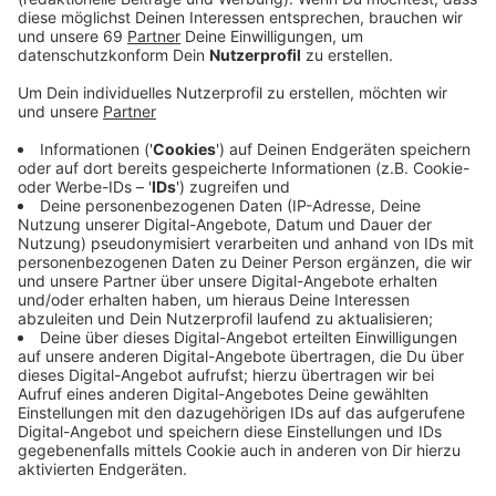
Anzeige
Die beiden Kinder und ein 10 Jahre altes Mädchen
spielten in Höhe Oderstaße auf dem Fußweg am
Kanalufer, dabei fiel eine der Fünfjährigen ins Wasser.
Die andere rannte zu den angrenzenden Häusern, um
Hilfe zu holen. Danach sprang sie selbst in den Kanal,
um ihre Freundin zu retten. Die 24 Jahre alte
Anwohnerin sprang gleich hinterher und brachte die
Kinder sicher und unverletzt ans Ufer.
Anzeige
Als gegen 15:40 Uhr die alarmierte Polizei eintraf,
waren alle wieder sicher an Land. Die Polizisten
übergaben die Kinder dann ihren
Erziehungsberechtigten.