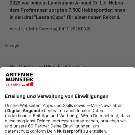
2025 vor seinem Landsmann Arnaud De Lie. Neben
dem Profirennen sorgten 7.500 Hobbsportler:innen
in den drei "LeezenCups" für einen neuen Rekord.
Veröffentlicht:
Samstag, 04.10.2025 08:20
Anzeige
Der Münsterland Giro, das ist quasi die
"Weltmeisterschaft der Sprinter"
, wie der spätere
Sieger Jasper Philipsen vor dem Rennen sagte. Und in
so einer Weltmeisterschaft kann man sich auch
abseits des Sieges über eine gute Platzierung freuen.
Arnaud De Lie war die Enttäuschung über seinen Platz
bei der Siegerehrung aber allzu deutlich ins Gesicht
geschrieben - zu knapp hatte er den Sieg am
Schlossplatz verpasst.