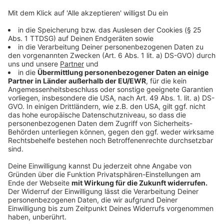
den "LeezenCups"
Anzeige
Auch neben dem Profi-Rennen war es eine mehr als
gelungene Ausgabe. 7.500 Hobbysportler:innen - so
viele wie noch nie, fuhren bei den drei "LeezenCups"
mit. In diesem Bereich gilt das Motto "The Sky Is The
Limit" - immerhin schloss Wegmann gegenüber
ANTENNE MÜNSTER
nicht aus, dass die Startfelder
in Zukunft noch größer werden könnten. Der Bedarf sei
auf jeden Fall da.
Anzeige
Die Einsatzkräfte zogen am Ende des Radsport-
Feiertags in Münster ebenfalls ein positives Fazit.