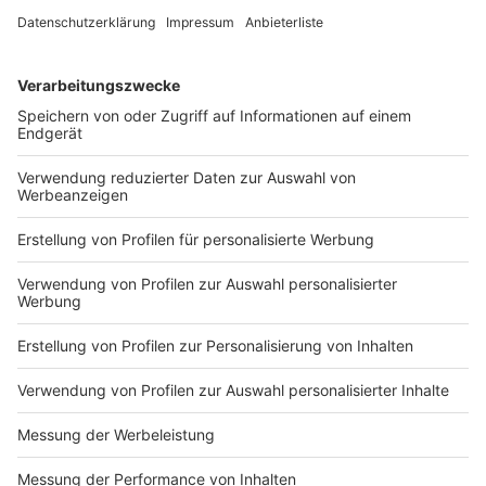
Dass 18 Radler:innen sicherheitshalber für einen Check
ins Krankenhaus gebracht wurden, sei angemessen am
großen Starterfeld absolut im Rahmen.
Anzeige
ANTENNE MÜNSTER bei der
"LeezenExpo"
Anzeige
Neben der Strecke wurde den tausenden Münsteraner
Fans am Schlossplatz viel geboten. Während auf der
einen Bühne die Siegerehrungen für die
Hobbysportler:innen stattfand, gab es auf der anderen
unter anderem HipHop-Aufführungen zu sehen. Bei den
Ständen waren alle großen Namen aus der Radwelt
vertreten und luden oftmals zum Mitmachen ein.