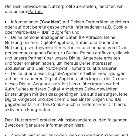
Anzeige
Es war die erwartete Sprint-Ankunft, die sich schon
lange ankündigte. Die Ausreißer waren bereits weit vor
dem Ziel gestellt.
Tausende Fans fieberten mit beim
Finale
über drei Runden durch die Münsteraner
Innenstadt, für das der Wettergott noch einmal eine
Extra-Prise Spannung bereit hielt: Leichter Regen
setzte ein, und machte vor allem die
Kopfsteinpflaster-Passagen knifflig, wie Philipsen nach
dem Rennen zugab.
Anzeige
Mit Tim Merlier stürzte dort einer der Weltklasse-
Sprinter, blieb aber zum Glück unverletzt. Auf der
Ziellinie arbeitete sich Philipsen dann noch ganz knapp