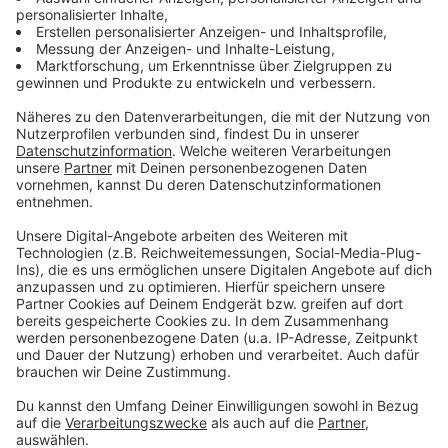
am wie schon der sichere Sieger aussehenden De Lie
vorbei und ist damit der erste Fahrer nach Marcel
Kittel, der beim Giro seinen Vorjahressieg wiederholen
konnte.
Anzeige
Gestartet wurde das 192 Kilometer lange Rennen in
Stromberg bei Oelde. Über die Kreise Warendorf und
Steinfurt ging es nach Münster. Erstmals mit dabei war
auch Greven. Dort war der Fan-Andrang so groß, dass
Rennleiter Fabian Wegmann im
ANTENNE MÜNSTER
-
Interview nach dem Rennen erklärte, Greven sei im
nächsten Jahr auch mit einem Zwischensprint dabei.
Anzeige
7.500 Starter:innen sorgen für Rekord bei