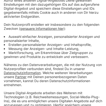
Fluggäste), Palma de Mallorca (341.000) und München
(205.000). Das Ziel Antalya wuchs im letzten Jahr um
50 % und konnte damit Mallorca - trotz eines
ebenfalls erfreulichen Anstiegs von 27 % - als
beliebtestes Urlaubsziel ablösen.
Anzeige
Mit rund 169.000 Passagieren war der Oktober der
verkehrsreichste Monat des Jahres. Die
Flugbewegungen insgesamt stiegen um 5,5 % auf
38.278 Starts und Landungen.
Anzeige
Angesichts der erfreulichen Verkehrsentwicklung kann
der FMO in 2024 erstmals in seiner Geschichte einen