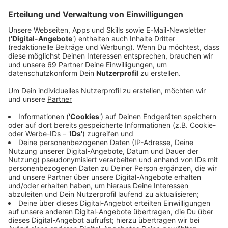
Anzeige
Mit insgesamt 1.285.541 Fluggästen erzielte der FMO
ein deutliches Passagierplus von 30 % im Vergleich
zum Vorjahr. Damit war der FMO der
wachstumsstärkste Verkehrsflughafen in Deutschland
und erreichte das beste Verkehrsergebnis seit 13
Jahren. Im Vergleich zum Jahr 2019, dem letzten Jahr
vor der Pandemie, verzeichnete der FMO einen
Anstieg um 29 %, während der Luftverkehr in
Deutschland insgesamt rund 15 % unter dem
Vorkrisenniveau liegt.
Anzeige
Treiber dieser guten Entwicklung am FMO war vor
allem ein expansives Touristikprogramm. Die Top-
Strecken des Jahres 2024 waren Antalya (386.000