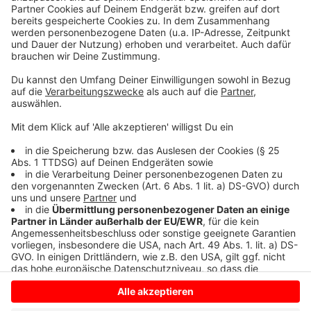
Konzernumsatz von über 40 Mio. Euro erzielen (42,3
Mio. Euro). Der Jahresüberschuss wird in 2024
vorbehaltlich der Abschlussprüfung 0,5 Mio. Euro
betragen. Damit festigt der FMO die bilanziellen
Entwicklungen aus dem Jahr 2023. Bereits da gelang
es dem FMO, nach über einem Jahrzehnt wieder einen
Bilanzgewinn auszuweisen.
Anzeige
Anzeige
Anzeige