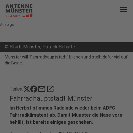
menu
Anzeige
©
Stadt Münster, Patrick Schulte
Münster will "Fahrradhauptstadt" blieben und stellt dafür viel auf
die Beine.
mail
open_in_new
Teilen:
Fahrradhauptstadt Münster
Im Herbst stimmen Radelnde wieder beim ADFC-
Fahrradklimatest ab. Damit Münster die Nase vorn
behält, ist bereits einiges geschehen.