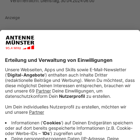
Veröffentlicht:
Dienstag, 30.04.2024 06:00
Anzeige
Die Fahrradhauptstadt Münster will ihren Titel als
fahrradfreundlichste Stadt natürlich verteidigen.
Vor
knapp einem Jahr hatte Münster diesen Titel beim
letzten ADFC-Fahrradklimatest geholt.
Münsters
Liste der großen Fahrradprojekte ist umfangreich. Da
wäre die adaptive Beleuchtung an der
Kanalpromenade, die vielen großen Velorouten in die
Nachbarkreise, die Fahrradstraßen im
Stadtgebiet oder auch der Grünlichtanzeiger
"Leezenflow" und die Zählstellen an den Radwegen.
Anzeige