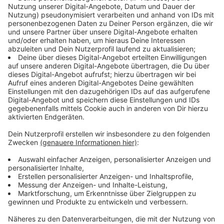
©
Stadt Münster, Amt für Kommunikation
Der "Leezenflow"-Anzeiger an der Promenade,
Richtung Hörster Straße.
Anzeige
Weiterhin viel Handlungsbedarf für
Fahrradinfrastruktur
Anzeige
Pro Jahr werden in Münster pro Einwohner:in 30 bis 40
Euro in die Fahrradinfrastruktur investiert. Radwege
und Fahrradstraßen sind über 470 Kilometer lang. Auf
den Lorbeeren will sich Münster nicht ausruhen, die
Stadt hat weiterhin jede Menge zu tun. Die Innenstadt
braucht dringend mehr Fahrradstellplätze, viele