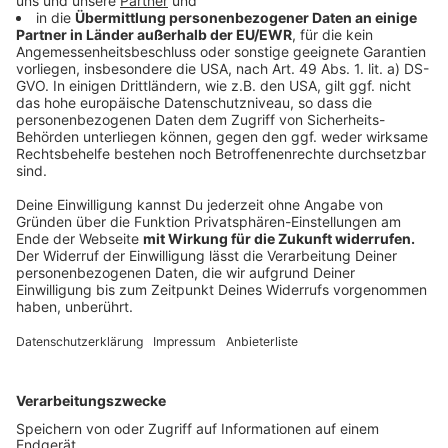
Schon ab morgen (01.05.) kann sich Münster wieder in
die nationalen Fahrradschlagzeilen bringen. Die Aktion
"Stadtradeln" beginnt und die Stadt hofft auf eine Top
Platzierung, auch ANTENNE MÜNSTER ist wieder mit
einem Team dabei. Drei Wochen lang werden die
Kilometer erfasst, die per Rad zurückgelegt wurden.
Das geht ganz einfach mit einer App auf dem
Smartphone. Dort können sich Interessierte auch
anmelden. Den Startschuss für die Aktion hat die
Stadt mit dem "Anbaden" in die Freibadsaison
zusammengelegt. Ab morgen Mittag 12:00 Uhr (01.05.)
heißt es "mit dem Rad in Bad" in der Coburg an der
Grevener Straße.
Anzeige