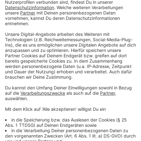
Radwege müssen nicht nur saniert, sondern auch
ausgebaut werden. Und dann sind da immer noch die
vielen Fahrradleichen an Münsters Straßen, die
irgendwann mal entfernt werden müssen. Aber allein
die bürokratischen Hürden zum Abtransport sind
unverändert hoch.
Anzeige
©
Stadt Münster
Die rote Farbe zeigt es. Die Goldstraße ist ein Beispiel
für eine Fahrradstraße in der Innenstadt.
Anzeige
Start für das Stadtradeln am 1. Mai
Anzeige