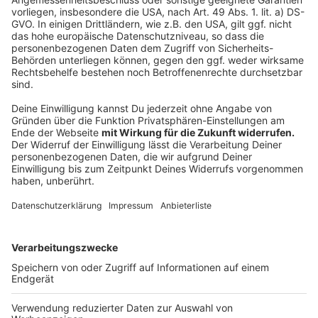
Genauso von Bedeutung ist auch, dass Meldungen
nicht einfach ohne nachzudenken teilt, ohne das man
sicher ist, dass diese jeweilige Nachricht auch stimmt.
Denn wenn Fakes zum Beispiel mit Hetze verbunden
sind und darauf aus sind, Stimmung zu machen, kann
das auch gefährlich werden, erklärt der Chef des
Bundeskriminalamts - Holger Münch: "Es erhöht das
Risiko des Entstehens neuer gewaltbereiter
Personenzusammenschlüsse." Denn so können aus
Worten im Netz auch Gewalttaten werden.
Autoren: Joachim Schultheis & Thorsten Ortmann
Anzeige