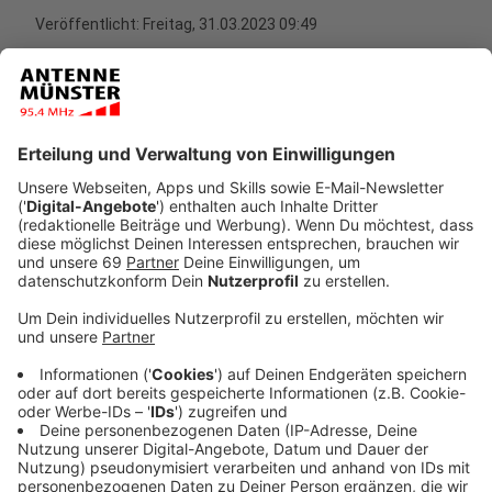
Veröffentlicht:
Freitag, 31.03.2023 09:49
Anzeige
Die Corona-Krise und der Krieg in der Ukraine haben
gezeigt, wie wichtig es ist, auf Wahr- und
Unwahrheiten hinzuweisen. Denn gerade in den
sozialen Medien finden sich immer häufiger Posts, die
schlicht falsch - oder sogar bewusste Propaganda
sind. Unser Kollege Thorsten Ortmann recherchiert für
uns in diesem Bereich und zeigt auf, wie er arbeitet,
wenn es es um Fake-Meldungen geht, die gerade viral
gehen.
Anzeige