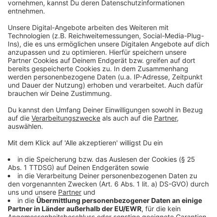
Wie kann man selbst Fakes erkennen?
Anzeige
Wichtig: Bei allem was in den sozialen Medien geteilt
wird, sollte man eine Portion Skepsis haben.
Wichtigster Check ist der Quellencheck. Wer hat es
zuerst geteilt, steht möglicherweise eine Absicht
dahinter? Gibt es Belege? Haben seriöse Medien und
Fakten-Checker darüber berichtet? Diese Fragen
sollten gestellt werden. Man kann auch Bilder oder
Screenshots von Videos selbst checken, sagt Andre
Wolf von den Fakten-Checkern bei "Mimikama.at": "Ich
kann Bilder in eine Suchmaschine legen und schauen,
ob dieses Bild überhaupt aus dem aktuellen Kontext
stammt oder schon einige Jahre alt ist."