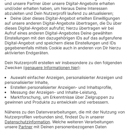
Wie geht man vor, wenn eine Meldung
gecheckt wird, ob sie echt oder ein Fake ist?
Anzeige
Es gibt mittlerweile ein großes Netzwerk in
Deutschland und Plattformen, wo Fakten-Checker die
neuesten Fakes posten. Da finden sich schon oft
Hinweise. Wenn nicht, sollte man versuchen, den
Ursprung und den Urheber der Meldung zu finden. Denn
oft ist diese ja vorher bereits geteilt worden. Es gibt
auch einige Online-Tools, mit denen man
Meldungen
verifizieren
kann. Zum Beispiel Location-Tools. Man
kann Bilder oder Screenshots von Videos checken in
dem man per Google-Streetview oder mit einer
Bilder-
Rückwärtssuche
kontrolliert, ob das Video oder Bild
wirklich dort entstanden ist und wie alt es ist.
Anzeige