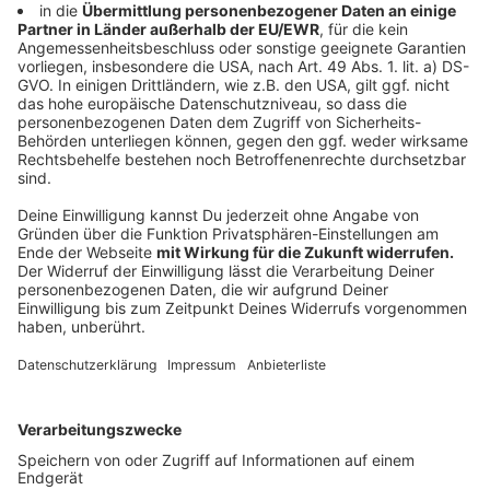
Im Zusammenhang mit der Krankenhausreform von
Bundesgesundheitsminister Lauterbauch hat das
NRW-Gesundheitsministerium beschlossen,
viele Bereiche auf andere Häuser der Alexianer in
Münster zu verlagern. Der bisherige Schwerpunkt des
EVK, die Altersmedizin (Geriatrie), soll Ende des Jahres
zum Beispiel in den benachbarten Innenstadt-Standort
Raphaelsklinik umziehen. Viele Patient:innen müssen
künftig auch ins Clemenshospital gehen. Die Alexianer
wollen keinen Widerspruch gegen die Entscheidung
des Landes einlegen. Sie verweisen auch auf die schon
seit längerem schwierige wirtschaftliche Lage des
EVK. 2021 hatten die Alexianer das
Krankenhaus übernommen. Ziel der
Krankenhausstufenreform in Nordrhein-Westfalen ist
es, Leistungen zu bündeln und damit die Ressourcen
zur Versorgung der Menschen effizienter einzusetzen.
Das ehemalige Evangelische Krankenhaus wurde 2021