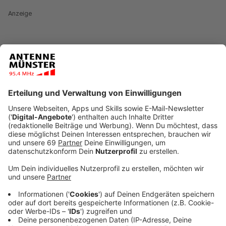
Anzeige
Künftig müssen die Patient:innen die anderen beiden
Krankenhäuser der Alexianer besuchen, das
Clemenshospital oder die Raphaelsklinik Münster.
Schuld ist unter anderem die schwierige
wirtschaftliche Lage der Klinik, teilen die Alexianer mit.
Deswegen stimmte das NRW-Gesundheitsministerium
dafür, Bereiche der Chirurgie, Inneren Medizin,
Altersmedizin (Geriatrie) und Intensivmedizin auf die
beiden anderen Häuser zu übertragen. Stephan
Dransfeld, Regionalgeschäftsführer der Alexianer
Region Münster, kann die Entscheidung des Landes
nachvollziehen.
Gleichwohl bedauern wir sehr, dass es für dieses
traditionsreiche Haus, in dem Menschen einst