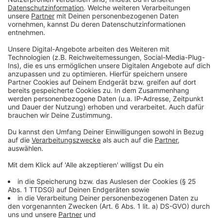
Mit allen Mitarbeitenden soll in Versammlungen über
die Zukunft gesprochen werden. Viele sind traurig und
die Betroffenheit über das plötzliche EVK-Aus ist
groß. Die Alexianer sind nichtsdestotrotz
hoffnungsvoll, den meisten der fast 400
Beschäftigten, darunter viele in der Pflege, andere
Beschäftigungsangebote machen zu können.
Außerdem soll es darum gehen, wie das historische
Gebäude künftig genutzt werden soll.
Anzeige
Krankenhausreform
Anzeige