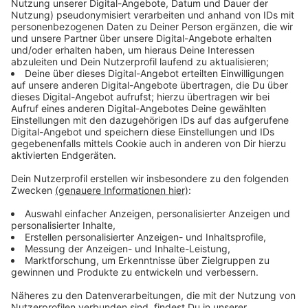
das Licht der Welt erblickten oder im Alter den
letzten Weg gegangen sind, keine Zukunft als
Krankenhausstandort mehr gibt. Für uns ist
entscheidend, dass ältere Menschen, auf die wir
unser Angebot im EVK zuletzt vor allem
ausgerichtet haben, nahtlos und stadtnah in
unseren Häusern Clemenshospital und
Raphaelsklinik vollumfänglich versorgt werden.
Die Versorgungsachse zwischen unseren
Krankenhäusern ist leistungsstark, eng verwoben
und kurz. Niemand bleibt unversorgt.
Anzeige
Mitarbeitende sollen Jobs zugesichert
bekommen
Anzeige