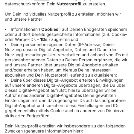
Anzeige
Die Eurobahn streicht nach den Osterferien ihre
Zugfahrpläne zusammen. Damit reagiert sie auf den
Personalmangel aufgrund von hohen Krankenständen
und des allgemeinen Fachkräftemangels. Auf der Linie
RB 65 von Münster nach Rheine wird nur noch jede
Stunde eine Zug fahren, auf der RB 66 von Münster
nach Osnabrück sogar nur noch alle zwei Stunden und
die RB 67 von Münster über Warendorf Richtung
Bielefeld endet dann bereits in Rheda-Wiedenbrück.
Auf allen betroffenen Strecken fahren auch Züge
anderer Verkehrsunternehmen. Die Fahrplankürzungen
gelten zunächst bis zu den Sommerferien, danach wird
neu entschieden.
Hier
findet ihr weitere Infos.
Anzeige