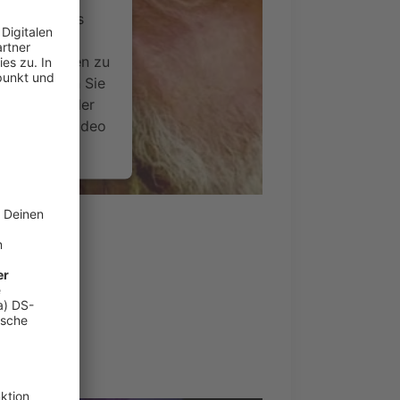
ervice eines
ideoinhalte
ce kann Daten zu
 Bitte lesen Sie
timmen Sie der
um dieses Video
.
onen
 Sam Martin
nsent Management