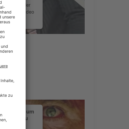
timmen Sie der
um dieses Video
.
onen
nsent Management
ustimmung, um
-Service zu