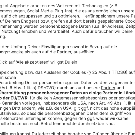
Wir verwenden einen S
Drittanbieters, um V
einzubetten. Dieser Servi
Ihren Aktivitäten sammeln.
die Details durch und s
Nutzung des Service zu, 
anzusehen
Mehr Informati
David Guetta - Lovers On The Sun (Official Video) ft
Akzeptieren
Anzeige
powered by
Usercentrics Co
Platform
Platz 7: Hubert Kah – Sternenhimmel
Anzeige