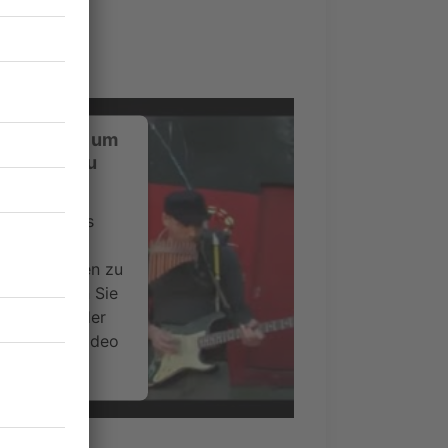
ustimmung, um
-Service zu
ervice eines
ideoinhalte
ce kann Daten zu
 Bitte lesen Sie
timmen Sie der
um dieses Video
.
onen