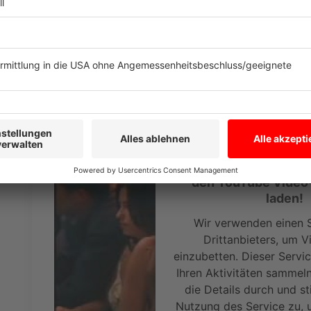
Akzeptieren
Anzeige
powered by
Usercentrics Co
Platform
Platz 5: LeAnn Rimes - Cant Fight The Moon
Anzeige
Wir benötigen Ihre Z
den YouTube Video
laden!
Wir verwenden einen S
Drittanbieters, um V
einzubetten. Dieser Servi
Ihren Aktivitäten sammeln.
die Details durch und s
Nutzung des Service zu, 