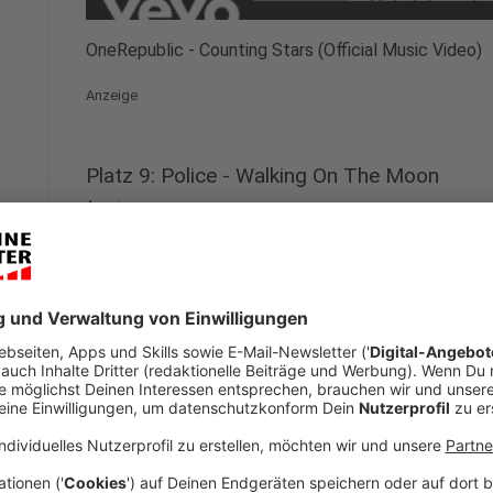
Mehr Informati
OneRepublic - Counting Stars (Official Music Video)
Akzeptieren
Anzeige
powered by
Usercentrics Co
Platform
Platz 9: Police - Walking On The Moon
Anzeige
Wir benötigen Ihre Z
den YouTube Video
laden!
Wir verwenden einen S
Drittanbieters, um V
einzubetten. Dieser Servi
Ihren Aktivitäten sammeln.