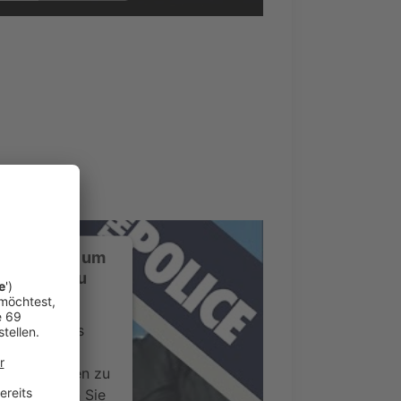
onen
nsent Management
ustimmung, um
-Service zu
ervice eines
ideoinhalte
ce kann Daten zu
 Bitte lesen Sie