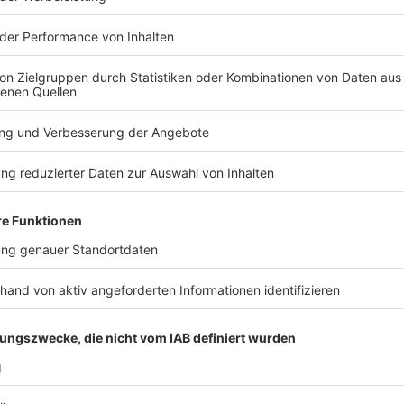
Platz 6: Coldplay - A Sky Full Of Stars
Anzeige
Wir benötigen Ihre Z
den YouTube Video
laden!
Wir verwenden einen S
Drittanbieters, um V
einzubetten. Dieser Servi
Ihren Aktivitäten sammeln.
die Details durch und s
Nutzung des Service zu, 
anzusehen
Mehr Informati
Coldplay - A Sky Full Of Stars (Official Video)