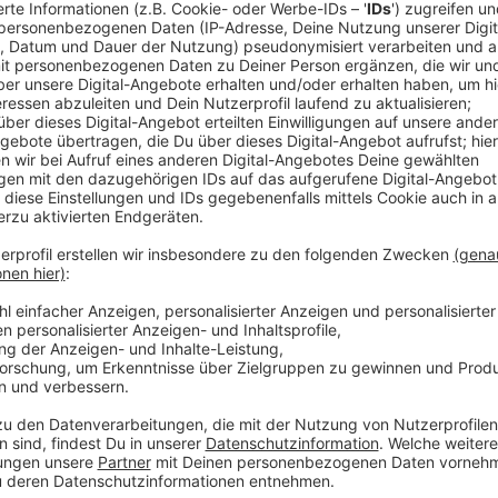
die Details durch und s
Nutzung des Service zu, 
anzusehen
Mehr Informati
The Police - Walking On The Moon
Akzeptieren
Anzeige
powered by
Usercentrics Co
Platform
Platz 8: David Guetta - Lovers On The Sun
Anzeige
Wir benötigen Ihre Z
den YouTube Video
laden!