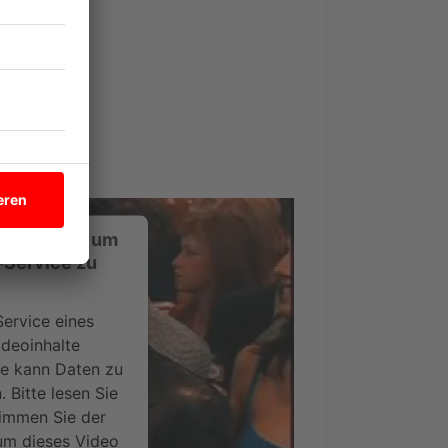
nsent Management
light
ustimmung, um
-Service zu
ervice eines
ideoinhalte
ce kann Daten zu
 Bitte lesen Sie
timmen Sie der
um dieses Video