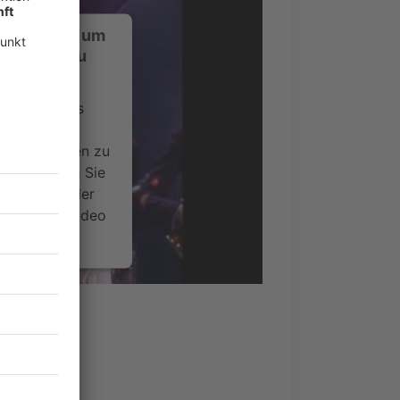
ustimmung, um
-Service zu
ervice eines
ideoinhalte
ce kann Daten zu
 Bitte lesen Sie
timmen Sie der
um dieses Video
.
onen
nsent Management