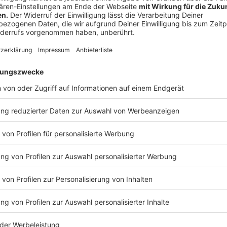
Wir benötigen Ihre Z
den YouTube Video
laden!
Wir verwenden einen S
Drittanbieters, um V
einzubetten. Dieser Servi
Ihren Aktivitäten sammeln.
die Details durch und s
Nutzung des Service zu, 
anzusehen
Mehr Informati
Hubert Kah - Sternenhimmel
Akzeptieren
Anzeige
powered by
Usercentrics Co
Platform