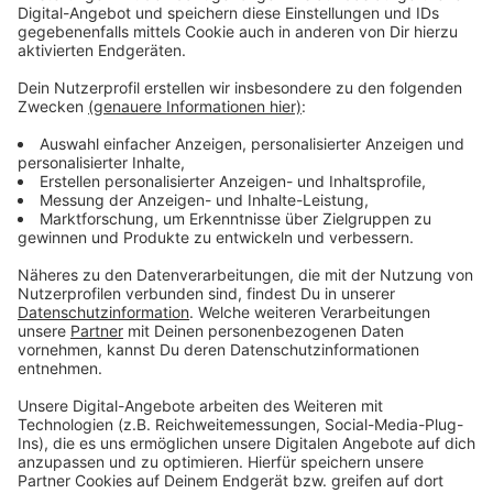
Anzeige
"Also das ist mir dann jetzt aber schon wieder zu
heiß."
"Ein paar Grad weniger würden auch reichen."
"Meine Wohlfühltemperatur liegt ja so bei 23
Grad."
"Die Natur würde sich aber über Regen freuen."
"Warum gibt's bei der Arbeit eigentlich kein
Hitzefrei?"
"Zwei Euro für eine Kugel Eis?? Das wären ja 4
Mark!"
"Ich könnte schon wieder duschen."
"Jetzt hatte ich mir extra noch eine
Übergangsjacke gekauft."
"Das ist der Klimawandel."
"Früher gab es ja noch RICHTIGEN Sommer."