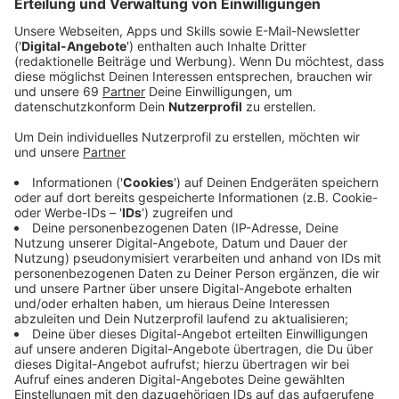
Veröffentlicht:
Dienstag, 17.05.2022 13:41
Anzeige
Heute (Mittwoch, 18.5.) bekommen wir schonmal
einen kleinen Vorgeschmack auf den Hochsommer:
Viel Sonne und bis zu 30 Grad. Richtig schön, könnte
man meinen. Aber wir kennen das ja: Über nichts redet
es sich so leicht wie über das Wetter und wir
Deutschen sind ja bekannt dafür, gerne das Haar in der
Suppe zu suchen. In der ANTENNE MÜNSTER-
Morningshow sammeln wir deshalb Sätze, die wir im
Sommer bitte nicht mehr hören möchten.
Anzeige
Unsere Top 10-Sätze aus der Floskelhölle