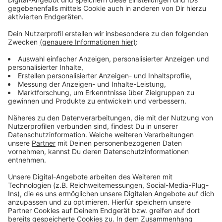
die Besucher dort. Der Allwetterzoo möchte mit dem
neuen Bereich besonders auf bedrohte Tiere
aufmerksam machen, die weitaus weniger
Aufmerksamkeit bekommen als etwa der Panda, die
Biene und Co. Darunter sind beispielsweise der
Feuersalamander, die Gila-Krustenchse oder der
Mitchells Waran.
Anzeige
Der Campus liegt direkt im Eingangsbereich des Zoos
an Stelle der früheren "Biocity", die früher
verschiedene Ausstellungen beherbergt hat, und
wurde in Eigenregie umgebaut. Direkt neben dem
Artenschutzcampus befinden sich weiterhin das
Internationale Zentrum für Schildkrötenschutz sowie
die Auffang- und Zuchtstation für den bedrohten
Feuersalamander.