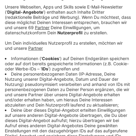
Anzeige
Das Foto zeigt eine Gila-Krustenechse - eines der
Tiere, die in den neuen Artenschutzcampus im
Allwetterzoo eingezogen ist.
Anzeige
Fokus im Artenschutzcampus auf eher
unscheinbaren Tieren
Anzeige
Am Mittwoch (18.10.) hat der Allwetterzoo in Münster
die Erweiterung des Artenschutzcampus vorgestellt.
Über 20 vom Aussterben bedrohte Tierarten erwarten