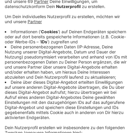
Veröffentlicht:
Samstag, 26.10.2019 06:00
Anzeige
Die Batterieforschungsfabrik soll in Amelsbüren
entstehen. Langfristig soll sie zu einem einzigartigen
Zentrum der Batteriezellenproduktion in ganz
Deutschland werden. In ihr soll es um die komplette
Wertschöpfungskette gehen, von der Herstellung bis
hin zum Recycling von Batteriezellen. Neben der Uni
Münster mit dem Institut für Batterieforschung,
MEET, sind daran auch das Helmholtz-Institut Münster
sowie die RWTH Aachen beteiligt. Die Leitung hat die
Fraunhofer-Gesellschaft übernommen. Im Frühjahr soll
der Bau auf dem rund 40.000 Quadratmeter großen
Gelände im Hansa-Businesspark starten. Insgesamt
fließen 700 Millionen Euro Fördergelder nach Münster,
200 Millionen davon vom Land NRW.