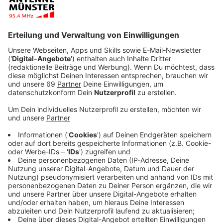
Umstellung der ersten Gebiete bis 2026
Anzeige
Als erstes sind die Stadtteile Amelsbüren, Hiltrup,
Gremmendorf, Wolbeck und Angelmodde dran - in
Drensteinfurt die Gebiete Rinkerode und Walstedde.
Dort sollen die ersten rund 14.600 Erdgasgeräte
bereits bis Sommer 2026 umgestellt werden. Dazu
arbeiten die Stadtnetze Münster mit dem
energietechnischen Unternehmen ESK zusammen. Ab
Anfang Juni werden die Verbraucher:innen per Post
über das Vorgehen informiert. Techniker:innen
besuchen dann die Haushalte, um die Erdgasgeräte zu
überprüfen. Rund ein Jahr später werden die Geräte
entsprechend angepasst. In vielen Fällen reicht dabei
schon der Austausch einer Düse. Danach werden die