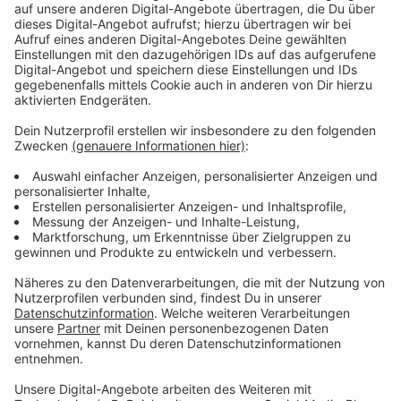
weiteren 60.000 Erdgasgeräte im Stadtgebiet von
Münster umgestellt.
Anzeige
L-Gas und H-Gas
Anzeige
Aktuell wird Münster noch mit dem sogenannten L-
Gas versorgt. Diese Erdgassorte kommt vor allem aus
den Niederlanden und weist einen eher geringen
Brennwert und Energiegehalt auf. Allerdings ist die
Förderung von L-Gas rückläufig, weshalb auf H-Gas
umgestellt werden muss. Das H-Gas hat einen höheren
Brennwert und Energiegehalt und wird bereits in
weiten Teilen Deutschlands eingesetzt. Das
Netzgebiet Münster und Drensteinfurt ist daher eine