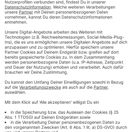
Den ersten Schritt hat Equa Tu am Abend schon
geschafft: Während seines Auftritts, in dem er "Willst
du" von Alligatoah performte, drehte sich Juror Kool
Savas zu ihm um. Anschließend quatschte er mit
seinem Juror noch über Münster. Details, wie es in der
Show gelaufen ist, hört ihr hier:
Anzeige