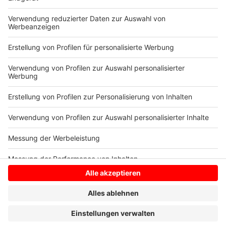
Nutzung des Service zu, um dieses
Video anzusehen.
Mehr Informationen
"Welle" von Equa Tu
Akzeptieren
Anzeige
powered by
Usercentrics Consent
Management Platform
Anzeige
Anzeige
Anzeige