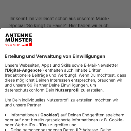
Ihr kennt ihn vielleicht schon aus unserem Musik-
Special "So klingt zu Hause": Hier haben wir euch
schon mehrere Songs von Hauke, wie Equa Tu im
bürgerlichen Leben heißt, vorgestellt. Jetzt probiert
der junge Münsteraner mal das Format einer
Castingshow aus, um sich und seine Musik zu zeigen.
Am Abend (12.10.) stand seine Blind-Audition bei "The
Voice Rap" auf Pro 7 an.
Vorab hat ANTENNE MÜNSTER-Moderator Jannis
Weiser mit Equa Tu über seine Teilnahme bei The
Voice gesprochen. Das ganze Interview hört ihr hier:
Anzeige