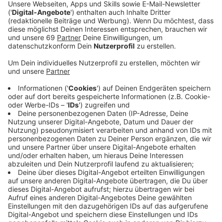
Veröffentlicht:
Donnerstag, 05.03.2020 15:21
Anzeige
Die Stadt Münster bereitet sich auf den
Eichenprozessionsspinner vor. Der Schädling wird
vorraussichtlich im April wieder Thema in Münster
werden. Um die Verbreitung des Schädlings
einzudämmen, hat die Stadt in diesem Jahr eine halbe
Million Euro zur Verfügung. Die Experten wollen vor
allem im Bereich von Kindergärten und Schulen gegen
den Eichenprozessionsspinner vorgehen. Dazu
verwenden sie unter anderem biologische
Schädlingsmittel und Hitze. Außerdem werden die
Tiere aus den Bäumen gesaugt.
Anzeige