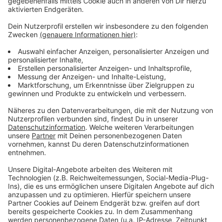
Schädlinge werden zur Plage
Anzeige
Mehr als 20.000 Bäume waren vergangenen Jahr
befallen, mehr als 100.000 Nester wurden beseitigt.
Das sind etwa doppelt so viele Bäume und rund 15mal
so viele Nester wie 2018. 3000 Stunden Mehrarbeit
bedeutete das für die Mitarbeiter des
Grünflächenamts. In diesem Jahr werden deswegen
von vorneherein mehr Mittel zur Verfügung gestellt.
Mehr Infos hat die Stadt auf der Seite des
Umweltamts
zusammengefasst.
Anzeige