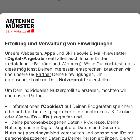
Anzeige
Tapir Theo hat auch dieses Mal richtig getippt. Das
EM-Orakel aus dem Allwetterzoo hatte zuvor auf
Spanien gesetzt.
In der 51. Spielminute traf der spanische Spieler Olmo
zum 1:0. Die Deutschen ließen sich davon nicht
unterkriegen und kämpften sich bis zum Ausgleich in
der 89. Spielminute durch Florian Wirtz. In der
Verlängerung konnten sich die Spanier dann aber
durchsetzen. In der 119. Spielminute machte Merino
das letzte Tor. Deutschland ist damit aus der
Europameisterschaft ausgeschieden. Ein bitteres
Ende für die deutsche Mannschaft.
Anzeige