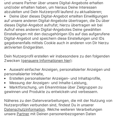
Achterbahn der Gefühle in der Hafenarena
Anzeige
In der ANTENNE MÜNSTER-Hafenarena haben sich
wieder rund 2.000 Fans das Spiel gemeinsam
angeschaut. Auch nach dem ersten Tor der Spanier
war die Stimmung noch positiv. Lautstark wurde
mitgefiebert und angefeuert. Das Ausgleichstor ließ
die Hafenarena noch ein letztes Mal richtig laut
werden. Arenasprecher Christian Ahlers kam zum
Einsatz:
Anzeige