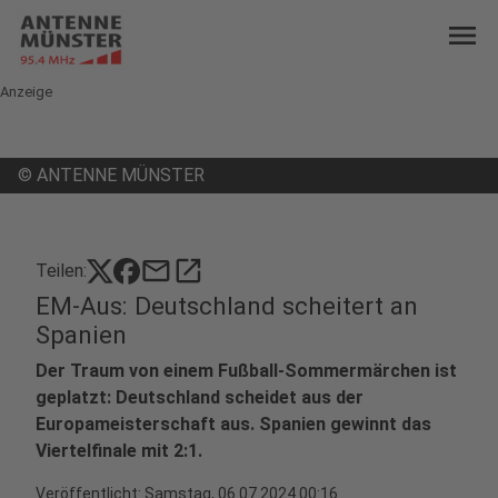
menu
Anzeige
©
ANTENNE MÜNSTER
mail
open_in_new
Teilen:
EM-Aus: Deutschland scheitert an
Spanien
Der Traum von einem Fußball-Sommermärchen ist
geplatzt: Deutschland scheidet aus der
Europameisterschaft aus. Spanien gewinnt das
Viertelfinale mit 2:1.
Veröffentlicht:
Samstag, 06.07.2024 00:16