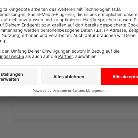
müssen am Ende mit lachen - wenn auch nicht immer. 
bekommen könnt, ist Elvis nun unter die Podcaster 
die Uhr zur Verfügung. Hier bekommt Ihr außerdem den
Telefonate in längerer Version. Elvis wird sich mit K
Telefonate aus den letzten zwei Jahrzehnten unterha
ergangen ist und wobei er selbst mal ins Schleuder
und bitte nicht erschrecken, wenn dabei das Telefon k
Eifel dran sein.
Anzeige
Anzeige