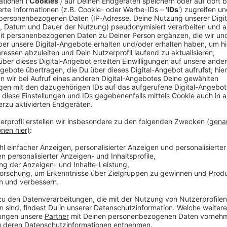
Anzeige
Comedy
Elvis Eifel - Der Podcast: "Tel
Anzeige
Anzeige
Vorstellen brauchen wir ihn euch nicht. Seit 2003 trei
seine Späße am Telefon mit seinen Hörerinnen und Hö