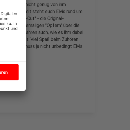
Und weil ihr nicht genug von ihm
gegangen. Somit steht euch Elvis rund um
 "Directors-Cut" - die Original-
ollegen und ehemaligen "Opfern" über die
lten. Wir erfahren auch, wie es ihm dabei
n gekommen ist. Viel Spaß beim Zuhören
lingelt. Es muss ja nicht unbedingt Elvis