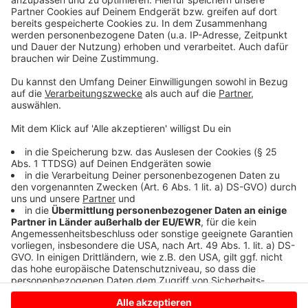
dabei ergangen ist und wobei er selbst mal ins
Schleudern gekommen ist. Viel Spaß beim Zuhören und
bitte nicht erschrecken, wenn dabei das Telefon
klingelt. Es muss ja nicht unbedingt Elvis Eifel dran
sein.
Anzeige
Anzeige
Anzeige
Anzeige