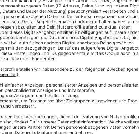
Comedy
Elvis Eifel - Der Podcast: "Ou
Anzeige
Anzeige
Vorstellen brauchen wir ihn euch nicht. Seit 2003 trei
seine Späße am Telefon mit seinen Hörerinnen und Hö
müssen am Ende mit lachen - wenn auch nicht immer. 
bekommen könnt, ist Elvis nun unter die Podcaster 
die Uhr zur Verfügung. Hier bekommt Ihr außerdem den
Telefonate in längerer Version. Elvis wird sich mit K