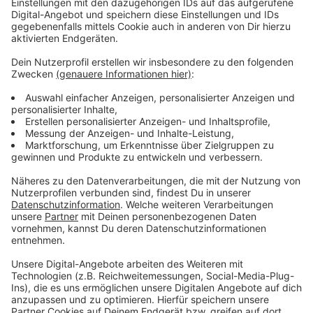
Anzeige
Vorstellen brauchen wir ihn euch nicht. Seit 2003
treibt Jürgen Bangert nun als "Elvis Eifel" seine Späße
am Telefon mit seinen Hörerinnen und Hörern im Radio.
Aber selbst seine 'Opfer' müssen am Ende mit lachen -
wenn auch nicht immer. Und weil ihr nicht genug von
ihm bekommen könnt, ist Elvis nun unter die Podcaster
gegangen. Somit steht euch Elvis rund um die Uhr zur
Verfügung. Hier bekommt Ihr außerdem den
"Directors-Cut" - die Original-Telefonate in längerer
Version. Elvis wird sich mit Kollegen und ehemaligen
"Opfern" über die Telefonate aus den letzten zwei
Jahrzehnten unterhalten. Wir erfahren auch, wie es ihm
dabei ergangen ist und wobei er selbst mal ins
Schleudern gekommen ist. Viel Spaß beim Zuhören und
bitte nicht erschrecken, wenn dabei das Telefon
klingelt. Es muss ja nicht unbedingt Elvis Eifel dran