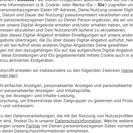
Stellt euch mal vor ihr würdet die Dinge, die einzeln 
miteinander kombinieren. Zum Beispiel Pommes und C
zusammen erst recht. Und das geht auch mit der Mus
hier auch zwei Sachen zusammen und zwar seine Hits 
Heart" hat er das Mash-Up genannt und für das hat e
geholt und zwar Dua Lipa. Die zwei wechseln sich hie
"Sacrifice", Dua aus "Rocketman". Das ganze wird d
vom Electro-Pop-Duo PNAU unterlegt und ganz ehrli
nach oben aber selbst so ruhig, wie "Cold Heart" dann
Laune.
Anzeige
Wir benötigen Ihre Z
den YouTube Video
laden!