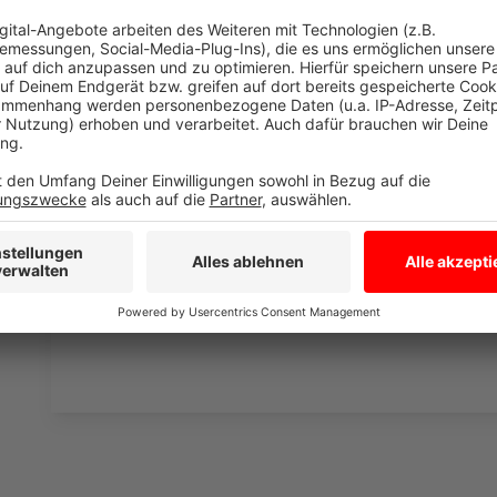
Wir verwenden einen S
Drittanbieters, um V
einzubetten. Dieser Servi
Ihren Aktivitäten sammeln.
die Details durch und s
Nutzung des Service zu, 
anzusehen
Mehr Informati
Elton John, Dua Lipa - Cold Heart (PNAU Remix) (Offi
Akzeptieren
Anzeige
powered by
Usercentrics Co
Platform