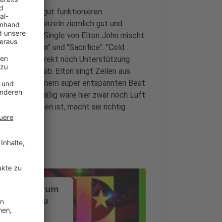
schon richtig gut funktionieren.
urrywurst. Einzeln ziemlich gut und
ik. Die neue Single von Elton John mischt
"Rocket Man" und "Sacrifice". "Cold
r sich auch direkt noch Unterstützung
r songmäßig ab. Elton singt Zeilen aus
ann noch mit einem super entspannten Beat
ch. Tempomäßig wäre hier zwar noch Luft
 doch gehalten ist, macht sie richtig
ustimmung, um
-Service zu