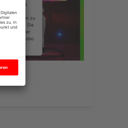
ervice eines
ideoinhalte
ce kann Daten zu
 Bitte lesen Sie
timmen Sie der
um dieses Video
.
onen
cial Video)
nsent Management