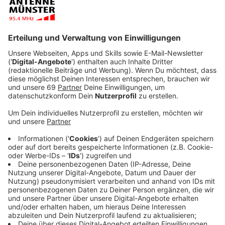
Veröffentlicht:
Montag, 24.07.2023 05:45
Anzeige
Das "ElternKindTicket" können die Kinder mit ihren
Eltern ab dieser Woche wieder dazu nutzen, um sich
mit ihrem neuen Schulweg bekannt zu machen. Das
Ticket gilt für eine einmalige Hin- und Rückfahrt
zwischen Zuhause und der Schule. Vom 24.07.2023 bis
zum 18.08.2023 und kann das Angebot in allen Bussen
und Nahverkehrszügen im WestfalenTarif, genutzt
werden.
Anzeige
Wie bekommt man das Ticket?
Anzeige