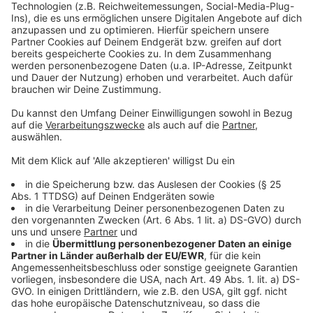
Kinder die richtigen Verhaltensregeln für den
Straßenverkehr lernen und sich den Hin- und Rückweg
von Zuhause bis zur Schule einprägen.
Anzeige
Fahrt Online planen
Anzeige
Die Fahrplanauskunft auf www.westfalentarif.de
macht es möglich die Route schon vorab online zu
planen. Man muss einfach nur den Start und das Ziel
eingeben, dann werden einem alle Verbindungen,
Abfahrtszeiten sowie die Dauer der Fahrt und die
Ankunftszeit angezeigt.
Anzeige