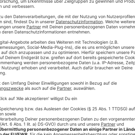
Einigung im Glühwein-Streit
Anzeige
Die Vorgeschichte
Anzeige
"Wir sehen unsere Existenz bedroht", sagen die Söhn
rechts) und Mourice Abeltah (Bild links). "Deshalb k
Stadt vor dem Verwaltungsgericht."
Unter anderem mit günstigen Glühweinpreisen konnt
seit Jahren seine Fans begeistern. Im Dezember sol
Straßenverkauf Schluss sein, wenn es auf dem Weihna
Auskunft der "LoMo"- Anwältin sieht die Stadt das
dem "LoMo"-Fenster als Sicherheitsrisiko.