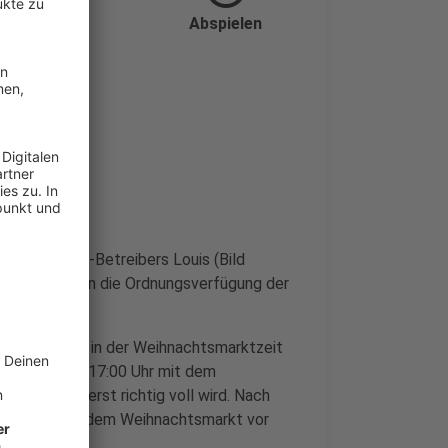
Abspielen
e des "LoMo"-Betreibers Louis (Bild
lagen wir gegen die Ordnungsverfügung der
e das "LoMo" in der Weihnachtsmarktzeit
lte schon um 17:00 Uhr mit dem
chtsmarkt erst richtig voll wird. Nach
 Gedränge auf dem Weihnachtsmarkt vor