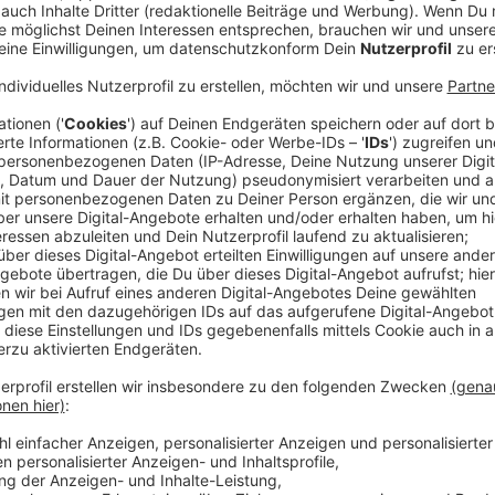
Im Rechtsstreit um den Glühweinverkauf zwischen 
gibt es eine Einigung. Bei einem Erörterungstermin 
am Vormittag einen Vergleich geschlossen. Der sieht
am Fenster verkaufen darf wie auch der Weihnachtsm
also in der Weihnachtsmarktzeit freitags und samsta
20:00 Uhr den Glühwein am Fenster verkaufen. Das ist
Stadt hatte eigentlich vom "LoMo" gefordert, den 
Weihnachtsmarktes schon um 17:00 Uhr einzustellen. 
Anwalt mit dem Vergleich zufrieden. "Jetzt können 
bleiben nicht auf dem schon eingekauften Glühwein s
"LoMo".
Anzeige
Louis Abeltah vom "LoMo"