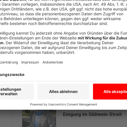
Anzeige
Ordnungsdienst soll für Sicherheit sorgen
Anzeige
Die "LoMo"-Betreiber haben zugesagt mit einem Ordnu
Café zu sorgen, sagt Ordnungsamtsleiter Norbert
Anzeige
Ordnungsamtsleiter Norbert Ve
Einigung im Glühwein-Streit