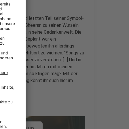
em fünften und letzten Teil seiner Symbol-
ct)“ kehrt Ed Sheeran zu seinen Wurzeln
einen Einblick in seine Gedankenwelt. Die
er 10 Jahren. Geplant war ein
vaten Umfeld bewegten ihn allerdings
usik als Zufluchtsort zu widmen: "Songs zu
ne Gefühle besser zu verstehen. […] Und in
von mehr als zehn Jahren mit meinen
das neue Album so klingen mag? Mit der
ack. Den Song könnt ihr euch hier im
ustimmung, um