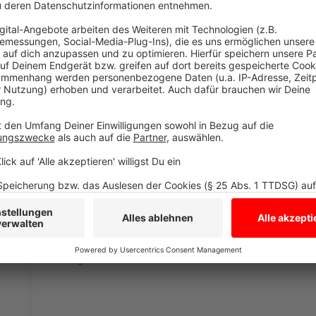
den YouTube Video
laden!
Wir verwenden einen S
Drittanbieters, um V
einzubetten. Dieser Servi
Ihren Aktivitäten sammeln.
die Details durch und s
Nutzung des Service zu, 
anzusehen
Mehr Informati
Ed Sheeran bringt mit "Eyes Closed" eine neue Single
Akzeptieren
musikalischer Hinweis auf sein neues Album, das bald
powered by
Usercentrics Co
Anzeige
Platform