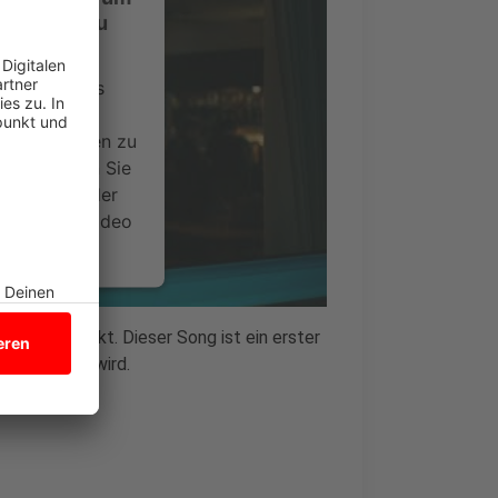
-Service zu
ervice eines
ideoinhalte
ce kann Daten zu
 Bitte lesen Sie
timmen Sie der
um dieses Video
.
onen
 auf den Markt. Dieser Song ist ein erster
 erscheinen wird.
nsent Management